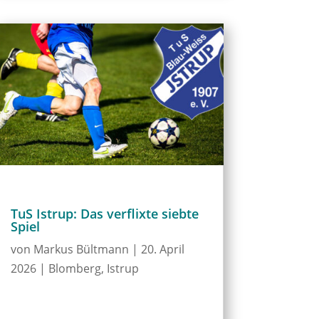
TuS Istrup: Das verflixte siebte
Spiel
von
Markus Bültmann
|
20. April
2026
|
Blomberg
,
Istrup