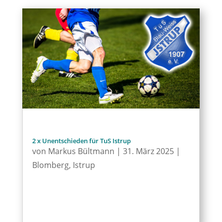
2 x Unentschieden für TuS Istrup
von
Markus Bültmann
|
31. März 2025
|
Blomberg
,
Istrup