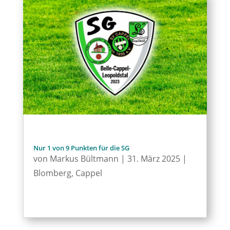
Nur 1 von 9 Punkten für die SG
von
Markus Bültmann
|
31. März 2025
|
Blomberg
,
Cappel