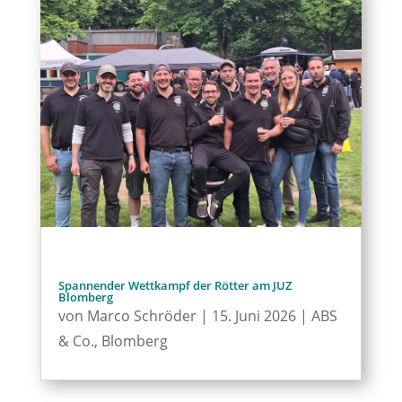
Jugendprojekt des FC Donop-Vossheide startet in
die nächste Phase
von
Marco Schröder
|
17. Juni 2026
|
Blomberg
,
FC Donop
Spannender Wettkampf der Rötter am JUZ
Blomberg
von
Marco Schröder
|
15. Juni 2026
|
ABS
& Co.
,
Blomberg