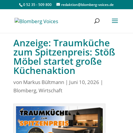
0 52 35 - 509 800
redaktion@blomberg-voices.de
Anzeige: Traumküche
zum Spitzenpreis: Stöß
Möbel startet große
Küchenaktion
von
Markus Bültmann
|
Juni 10, 2026
|
Blomberg
,
Wirtschaft