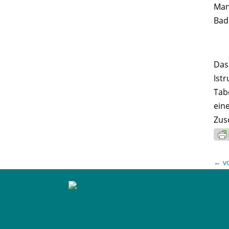
Man
Bad
Das
Ist
Tab
ein
Zus
←
v