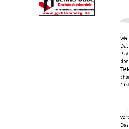
wie
Das
Pla
der
Tief
cha
1:0-
In d
vorb
Das