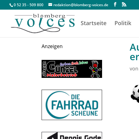
0 52 35 - 509 800
redaktion@blomberg-voices.de
Startseite
Politik
A
Anzeigen
er
vo