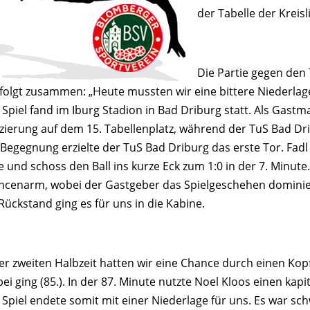
der Tabelle der Kreisl
Die Partie gegen den
 folgt zusammen: „Heute mussten wir eine bittere Niederl
 Spiel fand im Iburg Stadion in Bad Driburg statt. Als Gastm
tzierung auf dem 15. Tabellenplatz, während der TuS Bad Dri
 Begegnung erzielte der TuS Bad Driburg das erste Tor. Fadl 
e und schoss den Ball ins kurze Eck zum 1:0 in der 7. Minute
ncenarm, wobei der Gastgeber das Spielgeschehen dominier
Rückstand ging es für uns in die Kabine.
er zweiten Halbzeit hatten wir eine Chance durch einen Kopf
ei ging (85.). In der 87. Minute nutzte Noel Kloos einen kap
 Spiel endete somit mit einer Niederlage für uns. Es war sc