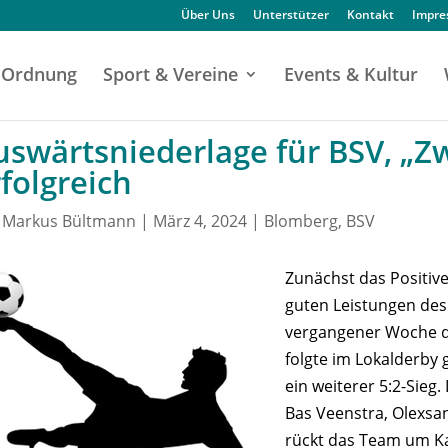
Über Uns
Unterstützer
Kontakt
Impr
Ordnung
Sport & Vereine
Events & Kultur
uswärtsniederlage für BSV, „Z
folgreich
n
Markus Bültmann
|
März 4, 2024
|
Blomberg
,
BSV
Zunächst das Positive
guten Leistungen des 
vergangener Woche de
folgte im Lokalderby 
ein weiterer 5:2-Sieg.
Bas Veenstra, Olexs
rückt das Team um Kap