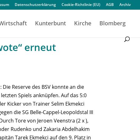
essum
Datenschutzerklärung
Cookie-Richtlinie (EU)
AGB
Archiv
Wirtschaft
Kunterbunt
Kirche
Blomberg
wote“ erneut
: Die Reserve des BSV konnte an die
letzten Spiels anknüpfen. Auf das 5:0
r Kicker von Trainer Selim Ekmekci
gegen die SG Belle-Cappel-Leopoldstal III
 Durch Tore von Jeroen Veenstra (2 x ),
ander Rudenko und Zakaria Abdelhakim
itän Tarek Ekmekci auf den 9. Platz in