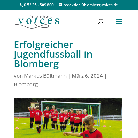
0 52 35 - 509 800
redaktion@blomberg-voices.de
Erfolgreicher
Jugendfussball in
Blomberg
von
Markus Bültmann
|
März 6, 2024
|
Blomberg