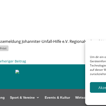
ssemeldung Johanniter-Unfall-Hilfe e.V. Regionalverband Li
Um dir ein 
orheriger Beitrag
Geräteinfor
Technologie
auf dieser 
zurückziehs
Akze
ung
Sport & Vereine
Events & Kultur
Wirtschaft
Kunt