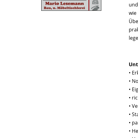
und
wie
Übe
pra
leg
Unt
• E
• N
• E
• r
• V
• S
• p
• H