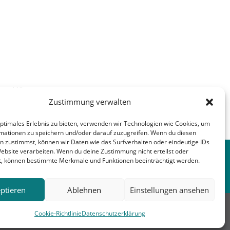
ppe-Höxter
Zustimmung verwalten
optimales Erlebnis zu bieten, verwenden wir Technologien wie Cookies, um
nächster Beitrag
→
mationen zu speichern und/oder darauf zuzugreifen. Wenn du diesen
n zustimmst, können wir Daten wie das Surfverhalten oder eindeutige IDs
Website verarbeiten. Wenn du deine Zustimmung nicht erteilst oder
t, können bestimmte Merkmale und Funktionen beeinträchtigt werden.
ptieren
Ablehnen
Einstellungen ansehen
erbunt
Kirche
Blomberg
Cookie-Richtlinie
Datenschutzerklärung