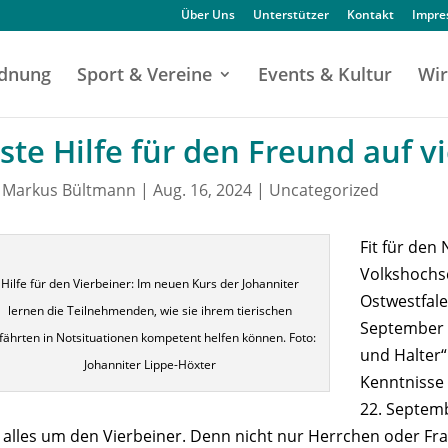
Über Uns
Unterstützer
Kontakt
Impr
dnung
Sport & Vereine
Events & Kultur
Wir
ste Hilfe für den Freund auf v
n
Markus Bültmann
|
Aug. 16, 2024
|
Uncategorized
Fit für den 
Volkshochs
Hilfe für den Vierbeiner: Im neuen Kurs der Johanniter
Ostwestfale
lernen die Teilnehmenden, wie sie ihrem tierischen
September e
fährten in Notsituationen kompetent helfen können. Foto:
und Halter“
Johanniter Lippe-Höxter
Kenntnisse 
22. Septemb
 alles um den Vierbeiner. Denn nicht nur Herrchen oder Fra