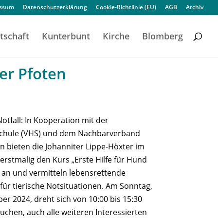
essum
Datenschutzerklärung
Cookie-Richtlinie (EU)
AGB
Archiv
tschaft
Kunterbunt
Kirche
Blomberg
ier Pfoten
Notfall: In Kooperation mit der
chule (VHS) und dem Nachbarverband
n bieten die Johanniter Lippe-Höxter im
rstmalig den Kurs „Erste Hilfe für Hund
 an und vermitteln lebensrettende
für tierische Notsituationen. Am Sonntag,
er 2024, dreht sich von 10:00 bis 15:30
uchen, auch alle weiteren Interessierten