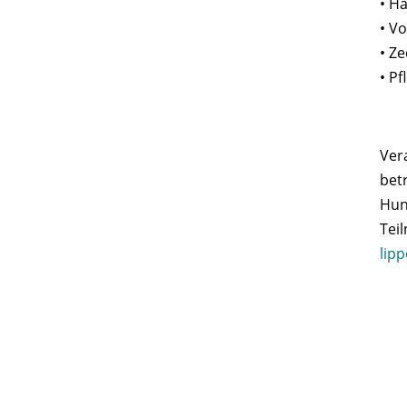
• H
• V
• Z
• P
Ver
bet
Hun
Tei
lip