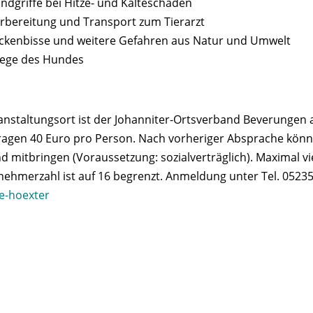
andgriffe bei Hitze- und Kälteschäden
orbereitung und Transport zum Tierarzt
eckenbisse und weitere Gefahren aus Natur und Umwelt
flege des Hundes
anstaltungsort ist der Johanniter-Ortsverband Beverungen a
ragen 40 Euro pro Person. Nach vorheriger Absprache kön
d mitbringen (Voraussetzung: sozialverträglich). Maximal vi
lnehmerzahl ist auf 16 begrenzt. Anmeldung unter Tel. 052
pe-hoexter