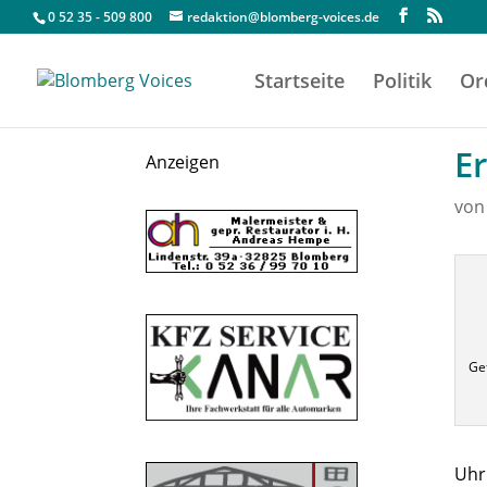
0 52 35 - 509 800
redaktion@blomberg-voices.de
Startseite
Politik
Or
Er
Anzeigen
vo
Ge
Uhr