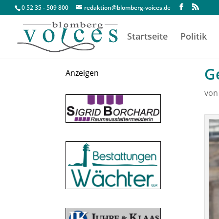
0 52 35 - 509 800
redaktion@blomberg-voices.de
Startseite
Politik
G
Anzeigen
vo