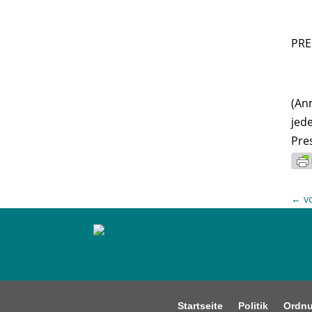
PRE
(An
jed
Pre
←
v
Startseite
Politik
Ordn