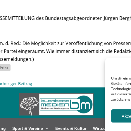
SSEMITTEILUNG des Bundestagsabgeordneten Jürgen Berg
m. d. Red.: Die Möglichkeit zur Veröffentlichung von Press
er Partei eingeräumt. Wie immer distanziert sich die Redakti
ssemeldungen.)
Um dir ein 
orheriger Beitrag
Geräteinfor
Technologie
auf dieser 
zurückziehs
Akze
ung
Sport & Vereine
Events & Kultur
Wirtschaft
Kunt