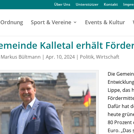
Über Uns
Unterstützer
Kontakt
Impr
Ordnung
Sport & Vereine
Events & Kultur
emeinde Kalletal erhält Förde
n
Markus Bültmann
|
Apr. 10, 2024
|
Politik
,
Wirtschaft
Die Gemeind
Entwicklung
Lippe, das
Fördermitte
Dafür hat 
heute grüne
80 Prozent 
Euro. „Das 