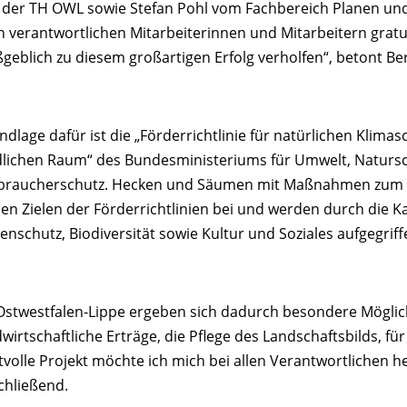
 der TH OWL sowie Stefan Pohl vom Fachbereich Planen u
en verantwortlichen Mitarbeiterinnen und Mitarbeitern gratu
geblich zu diesem großartigen Erfolg verholfen“, betont B
ndlage dafür ist die „Förderrichtlinie für natürlichen Klim
dlichen Raum“ des Bundesministeriums für Umwelt, Natursch
braucherschutz. Hecken und Säumen mit Maßnahmen zum Wa
den Zielen der Förderrichtlinien bei und werden durch die K
enschutz, Biodiversität sowie Kultur und Soziales aufgegriff
 Ostwestfalen-Lippe ergeben sich dadurch besondere Möglic
dwirtschaftliche Erträge, die Pflege des Landschaftsbilds, f
tvolle Projekt möchte ich mich bei allen Verantwortlichen 
chließend.