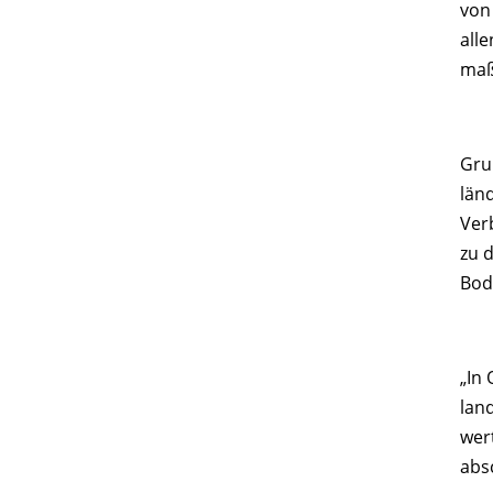
von
all
maß
Gru
län
Ver
zu 
Bod
„In
lan
wer
abs