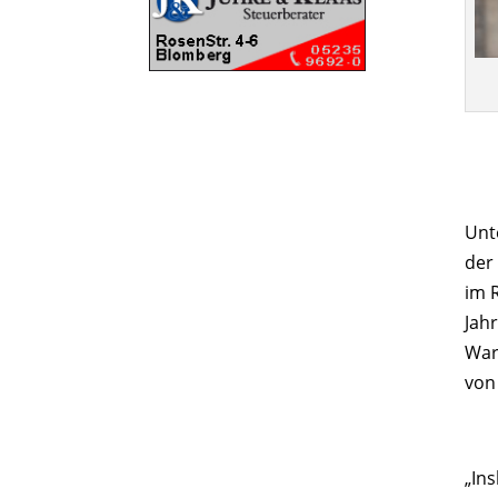
Unt
der
im 
Jah
War
von
„In