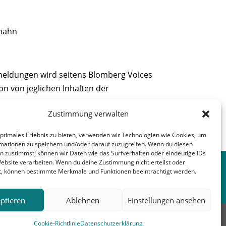
hahn
emeldungen wird seitens Blomberg Voices
on von jeglichen Inhalten der
Zustimmung verwalten
optimales Erlebnis zu bieten, verwenden wir Technologien wie Cookies, um
nächster Beitrag
→
mationen zu speichern und/oder darauf zuzugreifen. Wenn du diesen
n zustimmst, können wir Daten wie das Surfverhalten oder eindeutige IDs
Website verarbeiten. Wenn du deine Zustimmung nicht erteilst oder
t, können bestimmte Merkmale und Funktionen beeinträchtigt werden.
ptieren
Ablehnen
Einstellungen ansehen
erbunt
Kirche
Blomberg
Cookie-Richtlinie
Datenschutzerklärung