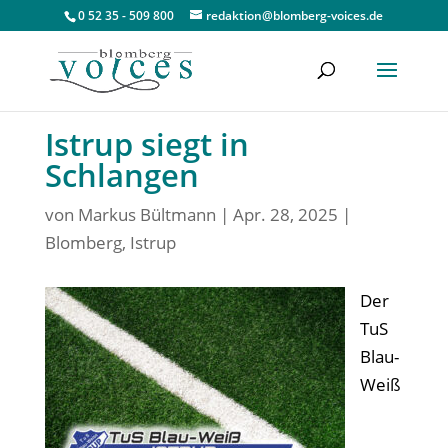
0 52 35 - 509 800
redaktion@blomberg-voices.de
Istrup siegt in
Schlangen
von
Markus Bültmann
|
Apr. 28, 2025
|
Blomberg
,
Istrup
Der
TuS
Blau-
Weiß