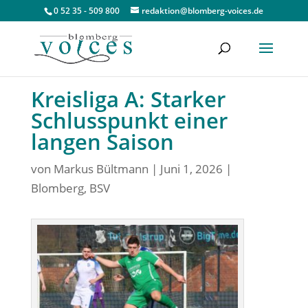
0 52 35 - 509 800
redaktion@blomberg-voices.de
Kreisliga A: Starker
Schlusspunkt einer
langen Saison
von
Markus Bültmann
|
Juni 1, 2026
|
Blomberg
,
BSV