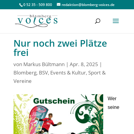
0 52 35 - 509 800
redaktion@blomberg-voices.de
Nur noch zwei Plätze
frei
von
Markus Bültmann
|
Apr. 8, 2025
|
Blomberg
,
BSV
,
Events & Kultur
,
Sport &
Vereine
Wer
seine