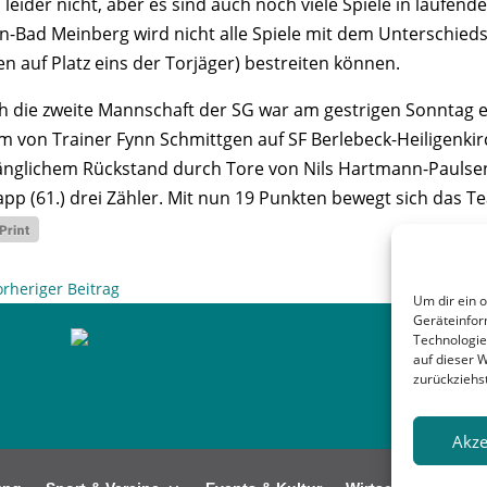
 leider nicht, aber es sind auch noch viele Spiele in laufen
n-Bad Meinberg wird nicht alle Spiele mit dem Unterschieds
en auf Platz eins der Torjäger) bestreiten können.
h die zweite Mannschaft der SG war am gestrigen Sonntag erfo
m von Trainer Fynn Schmittgen auf SF Berlebeck-Heiligenkir
änglichem Rückstand durch Tore von Nils Hartmann-Paulsen (
app (61.) drei Zähler. Mit nun 19 Punkten bewegt sich das T
orheriger Beitrag
Um dir ein 
Geräteinfor
Technologie
auf dieser 
zurückziehs
Akze