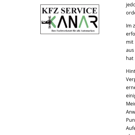
jed
ord
Im 
erf
mit
aus 
hat
Hin
Ver
ern
ein
Mei
Anw
Pun
Auf