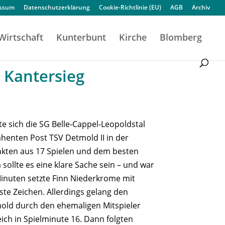
essum
Datenschutzerklärung
Cookie-Richtlinie (EU)
AGB
Archiv
Wirtschaft
Kunterbunt
Kirche
Blomberg
 Kantersieg
llte sich die SG Belle-Cappel-Leopoldstal
henten Post TSV Detmold II in der
unkten aus 17 Spielen und dem besten
 sollte es eine klare Sache sein – und war
Minuten setzte Finn Niederkrome mit
ste Zeichen. Allerdings gelang den
old durch den ehemaligen Mitspieler
eich in Spielminute 16. Dann folgten