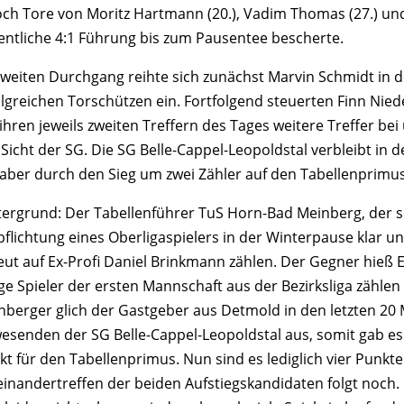
och Tore von Moritz Hartmann (20.), Vadim Thomas (27.) und 
entliche 4:1 Führung bis zum Pausentee bescherte.
zweiten Durchgang reihte sich zunächst Marvin Schmidt in der
olgreichen Torschützen ein. Fortfolgend steuerten Finn Nie
 ihren jeweils zweiten Treffern des Tages weitere Treffer be
Sicht der SG. Die SG Belle-Cappel-Leopoldstal verbleibt in de
 aber durch den Sieg um zwei Zähler auf den Tabellenprimus
tergrund: Der Tabellenführer TuS Horn-Bad Meinberg, der s
pflichtung eines Oberligaspielers in der Winterpause klar u
eut auf Ex-Profi Daniel Brinkmann zählen. Der Gegner hieß E
ige Spieler der ersten Mannschaft aus der Bezirksliga zähle
nberger glich der Gastgeber aus Detmold in den letzten 20
esenden der SG Belle-Cappel-Leopoldstal aus, somit gab es 
kt für den Tabellenprimus. Nun sind es lediglich vier Punkte
einandertreffen der beiden Aufstiegskandidaten folgt noch.