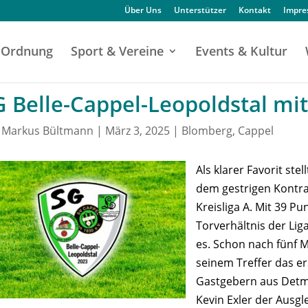
Über Uns
Unterstützer
Kontakt
Impr
Ordnung
Sport & Vereine
Events & Kultur
G Belle-Cappel-Leopoldstal mit
n
Markus Bültmann
|
März 3, 2025
|
Blomberg
,
Cappel
Als klarer Favorit ste
dem gestrigen Kontra
Kreisliga A. Mit 39 P
Torverhältnis der Liga
es. Schon nach fünf 
seinem Treffer das er
Gastgebern aus Detm
Kevin Exler der Ausgl