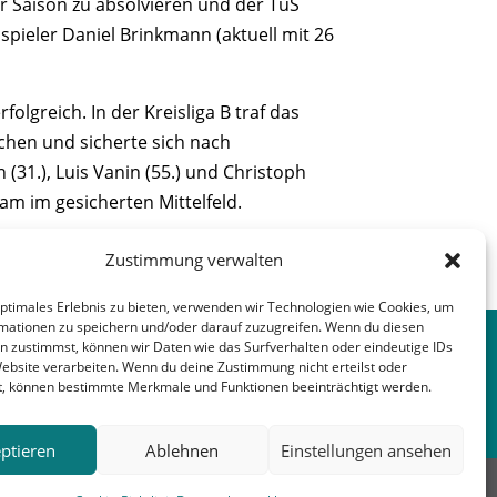
der Saison zu absolvieren und der TuS
spieler Daniel Brinkmann (aktuell mit 26
lgreich. In der Kreisliga B traf das
chen und sicherte sich nach
31.), Luis Vanin (55.) und Christoph
eam im gesicherten Mittelfeld.
Zustimmung verwalten
nächster Beitrag
→
optimales Erlebnis zu bieten, verwenden wir Technologien wie Cookies, um
mationen zu speichern und/oder darauf zuzugreifen. Wenn du diesen
n zustimmst, können wir Daten wie das Surfverhalten oder eindeutige IDs
Website verarbeiten. Wenn du deine Zustimmung nicht erteilst oder
t, können bestimmte Merkmale und Funktionen beeinträchtigt werden.
ptieren
Ablehnen
Einstellungen ansehen