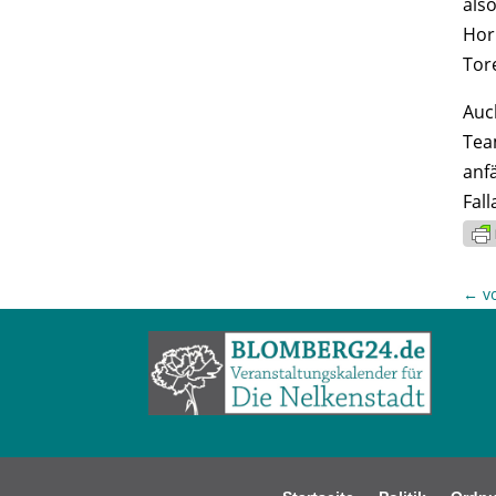
also
Hor
Tor
Auc
Tea
anf
Fall
←
v