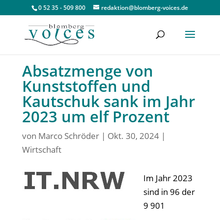
0 52 35 - 509 800
redaktion@blomberg-voices.de
Absatzmenge von
Kunststoffen und
Kautschuk sank im Jahr
2023 um elf Prozent
von
Marco Schröder
|
Okt. 30, 2024
|
Wirtschaft
Im Jahr 2023
sind in 96 der
9 901