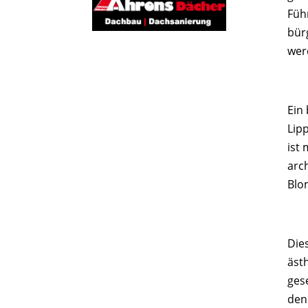
Füh
bür
wer
Ein
Lip
ist 
arc
Blo
Die
äst
ges
den