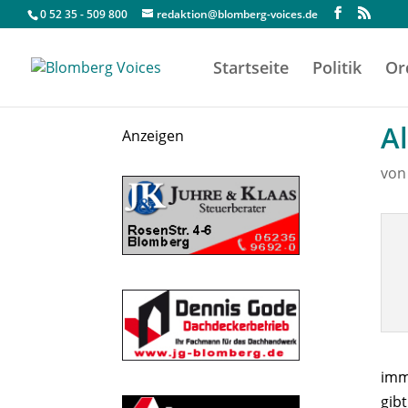
0 52 35 - 509 800
redaktion@blomberg-voices.de
Startseite
Politik
Or
Al
Anzeigen
vo
imm
gib