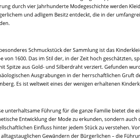
rung durch vier Jahrhunderte Modegeschichte werden Kleid
gerlichem und adligem Besitz entdeckt, die in der umfangr
den.
 besonderes Schmuckstück der Sammlung ist das Kinderkleid
pe von 1600. Das im Stil der, in der Zeit hoch geschätzten,
mit Spitze aus Gold- und Silberdraht verziert. Gefunden wur
häologischen Ausgrabungen in der herrschaftlichen Gruft d
mberg. Es ist weltweit eines der wenigen erhaltenen Kinderk
se unterhaltsame Führung für die ganze Familie bietet die ei
hetische Entwicklung der Mode zu erkunden, sondern auch d
ellschaftlichen Einfluss hinter jedem Stück zu verstehen. V
 alltagstauglichen Gewändern der Bürgerlichen – die Führu