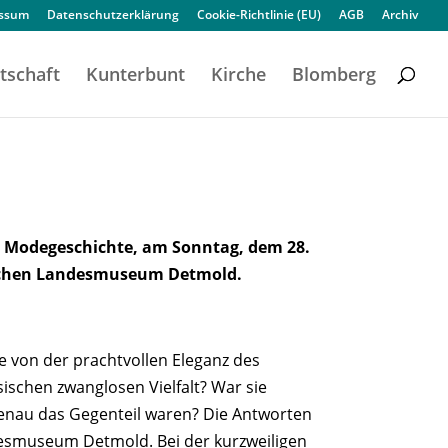
essum
Datenschutzerklärung
Cookie-Richtlinie (EU)
AGB
Archiv
tschaft
Kunterbunt
Kirche
Blomberg
e Modegeschichte, am Sonntag, dem 28.
ischen Landesmuseum Detmold.
e von der prachtvollen Eleganz des
sischen zwanglosen Vielfalt? War sie
genau das Gegenteil waren? Die Antworten
desmuseum Detmold. Bei der kurzweiligen