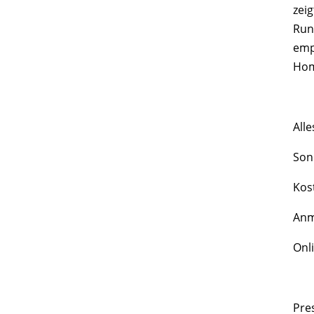
zei
Run
emp
Hom
Alle
Sonn
Kost
Anm
Onl
Pre