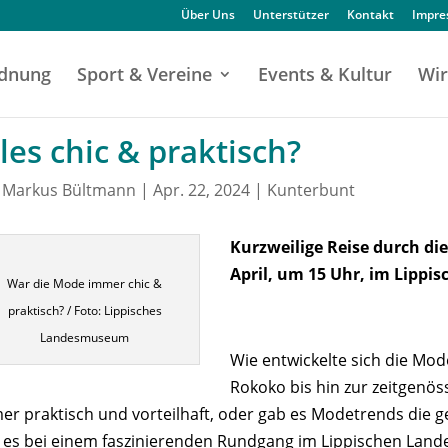
Über Uns
Unterstützer
Kontakt
Impr
dnung
Sport & Vereine
Events & Kultur
Wir
les chic & praktisch?
n
Markus Bültmann
|
Apr. 22, 2024
|
Kunterbunt
Kurzweilige Reise durch di
April, um 15 Uhr, im Lipp
War die Mode immer chic &
praktisch? / Foto: Lippisches
Landesmuseum
Wie entwickelte sich die Mod
Rokoko bis hin zur zeitgenös
er praktisch und vorteilhaft, oder gab es Modetrends die 
t es bei einem faszinierenden Rundgang im Lippischen Lan