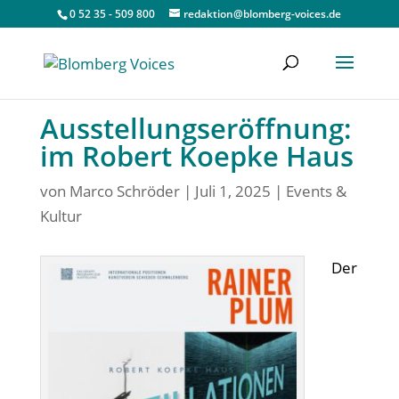
0 52 35 - 509 800
redaktion@blomberg-voices.de
Ausstellungseröffnung:
im Robert Koepke Haus
von
Marco Schröder
|
Juli 1, 2025
|
Events &
Kultur
Der