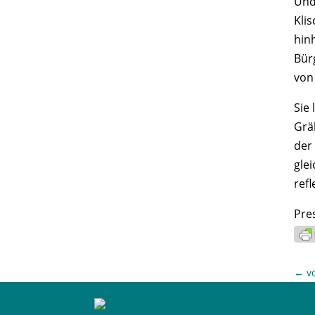
Und
Kli
hin
Bür
von
Sie
Grä
der 
gle
ref
Pre
←
v