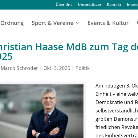
Über Uns
Unterstützer
Kontakt
Impr
Ordnung
Sport & Vereine
Events & Kultur
hristian Haase MdB zum Tag d
025
n
Marco Schröder
|
Okt. 3, 2025
|
Politik
Am heutigen 3. Ok
Einheit – eine wel
Demokratie und Fr
selbstverständlich
großen Demonstra
friedlichen Revolu
des Einheitsvertra