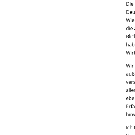
Die
Deu
Wie
die
Bli
hab
Wir
Wir
auß
ver
alle
ebe
Erf
hin
Ich