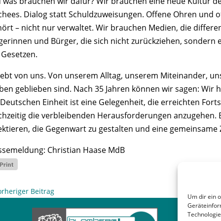
 was brauchen wir dafür? Wir brauchen eine neue Kultur de
schees. Dialog statt Schuldzuweisungen. Offene Ohren und of
hört – nicht nur verwaltet. Wir brauchen Medien, die differe
gerinnen und Bürger, die sich nicht zurückziehen, sondern e
 Gesetzen.
 lebt von uns. Von unserem Alltag, unserem Miteinander, u
ben geblieben sind. Nach 35 Jahren können wir sagen: Wir h
Deutschen Einheit ist eine Gelegenheit, die erreichten Forts
ichzeitig die verbleibenden Herausforderungen anzugehen. 
lektieren, die Gegenwart zu gestalten und eine gemeinsame 
ssemeldung: Christian Haase MdB
orheriger Beitrag
Um dir ein 
Geräteinfor
Technologie