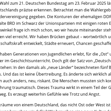
 Wahl zum 21. Deutschen Bundestag am 23. Februar 2025 läss
tschlands präzise erkennen. Betrachtet man die Wahlergebnis
dervereinigung gegeben. Die Konturen der ehemaligen DDR 
 alte BRD im Schwarz der Unionsparteien mit einigen roten 
ckwinkel frage ich mich schon, wo wir heute miteinander ste
en viel erreicht. Wir haben Brücken gebaut – wortwörtlich 
tschaftskraft entwickelt, Städte erneuert, Chancen geschaff
 haben Generationen von Jugendlichen erlebt, für die „Ost“ 
er im Geschichtsunterricht. Doch gilt der Satz von „Deutsch
stehen: In den damals als „neue Länder“ bezeichneten fünf
s. Und das ist keine Übertreibung. Es änderte sich wirklich 
n auch anders, neu, riskant. Die Menschen mussten sich kom
ahrung traumatisch. Dieses Trauma wirkt in einem Teil der 
weg. Es erzeugt weiterhin Gefühle wie Trotz und Angst.
 träume von einem Deutschland, das nicht Ost oder West is