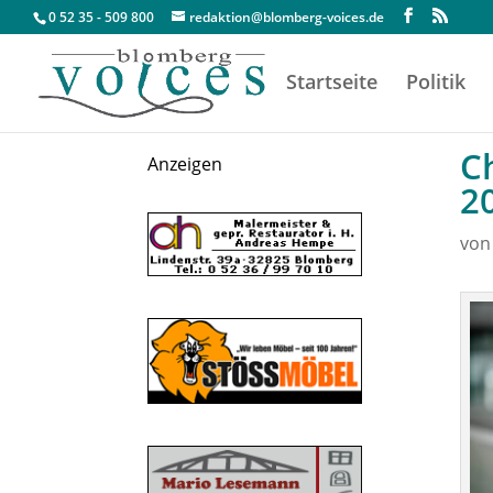
0 52 35 - 509 800
redaktion@blomberg-voices.de
Startseite
Politik
C
Anzeigen
2
vo