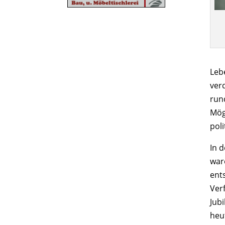
Leb
ver
run
Mög
poli
In 
war
ent
Ver
Jub
heu