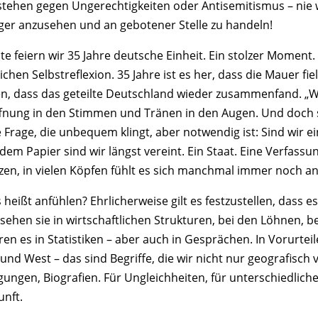
stehen gegen Ungerechtigkeiten oder Antisemitismus – nie wa
ger anzusehen und an gebotener Stelle zu handeln!
te feiern wir 35 Jahre deutsche Einheit. Ein stolzer Moment.
ichen Selbstreflexion. 35 Jahre ist es her, dass die Mauer f
n, dass das geteilte Deutschland wieder zusammenfand. „Wir 
fnung in den Stimmen und Tränen in den Augen. Und doch ste
e Frage, die unbequem klingt, aber notwendig ist: Sind wir 
dem Papier sind wir längst vereint. Ein Staat. Eine Verfassu
zen, in vielen Köpfen fühlt es sich manchmal immer noch an
heißt anfühlen? Ehrlicherweise gilt es festzustellen, dass 
sehen sie in wirtschaftlichen Strukturen, bei den Löhnen, be
ren es in Statistiken – aber auch in Gesprächen. In Vorurtei
 und West – das sind Begriffe, die wir nicht nur geografisch
gungen, Biografien. Für Ungleichheiten, für unterschiedliche
unft.