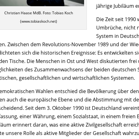
jährige Jubiläum 
Christian Haase MdB. Foto: Tobias Koch
Die Zeit seit 1990
(www.tobiaskoch.net)
Umbrüche, nicht n
System in Deutsch
en. Zwischen dem Revolutions-November 1989 und der Wie
dichteten sich die historischen Ereignisse: Es entwickelten 
den Tische. Die Menschen in Ost und West diskutierten frei
lichkeiten des Zusammenwachsens der beiden deutschen St
tischen, gesellschaftlichen und wirtschaftlichen Systemen.
demokratischen Wahlen entschied die Bevölkerung über de
en auch die europäische Ebene und die Abstimmung mit de
scheidend. Seit dem 3. Oktober 1990 ist Deutschland verei
fassung, einer Währung, einem Sozialstaat, in einem freie
iläum erinnert daran, was eine aktive Zivilgesellschaft erre
te unsere Rolle als aktive Mitglieder der Gesellschaft wah