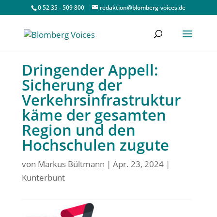
0 52 35 - 509 800
redaktion@blomberg-voices.de
Dringender Appell:
Sicherung der
Verkehrsinfrastruktur
käme der gesamten
Region und den
Hochschulen zugute
von
Markus Bültmann
|
Apr. 23, 2024
|
Kunterbunt