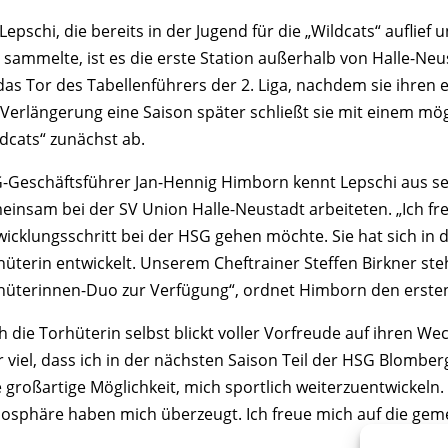
Lepschi, die bereits in der Jugend für die „Wildcats“ auflief
a sammelte, ist es die erste Station außerhalb von Halle-Neu
das Tor des Tabellenführers der 2. Liga, nachdem sie ihren 
 Verlängerung eine Saison später schließt sie mit einem mögl
ldcats“ zunächst ab.
-Geschäftsführer Jan-Hennig Himborn kennt Lepschi aus sei
einsam bei der SV Union Halle-Neustadt arbeiteten. „Ich fr
wicklungsschritt bei der HSG gehen möchte. Sie hat sich in d
hüterin entwickelt. Unserem Cheftrainer Steffen Birkner ste
hüterinnen-Duo zur Verfügung“, ordnet Himborn den ersten 
 die Torhüterin selbst blickt voller Vorfreude auf ihren Wec
 viel, dass ich in der nächsten Saison Teil der HSG Blomberg
 großartige Möglichkeit, mich sportlich weiterzuentwickeln. 
osphäre haben mich überzeugt. Ich freue mich auf die geme