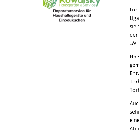
Für 
Lig
sie 
der
„Wi
HSG
gem
Ent
Tor
Tor
Auch
sehr
eine
Atm