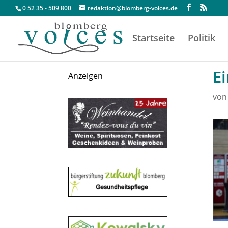
0 52 35 - 509 800
redaktion@blomberg-voices.de
Startseite
Politik
Ei
Anzeigen
vo