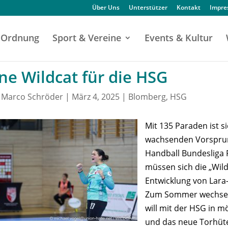
Über Uns
Unterstützer
Kontakt
Impr
Ordnung
Sport & Vereine
Events & Kultur
ne Wildcat für die HSG
n
Marco Schröder
|
März 4, 2025
|
Blomberg
,
HSG
Mit 135 Paraden ist s
wachsenden Vorsprung
Handball Bundesliga F
müssen sich die „Wild
Entwicklung von Lara-
Zum Sommer wechselt 
will mit der HSG in m
und das neue Torhüte