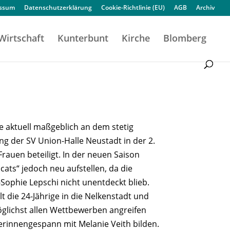
essum
Datenschutzerklärung
Cookie-Richtlinie (EU)
AGB
Archiv
Wirtschaft
Kunterbunt
Kirche
Blomberg
ie aktuell maßgeblich an dem stetig
 der SV Union-Halle Neustadt in der 2.
rauen beteiligt. In der neuen Saison
cats“ jedoch neu aufstellen, da die
Sophie Lepschi nicht unentdeckt blieb.
die 24-Jährige in die Nelkenstadt und
öglichst allen Wettbewerben angreifen
rinnengespann mit Melanie Veith bilden.