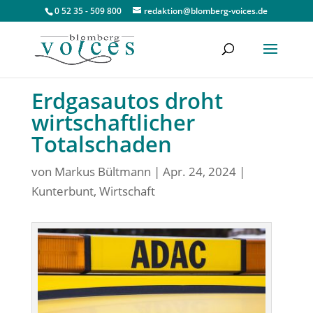
0 52 35 - 509 800
redaktion@blomberg-voices.de
Erdgasautos droht
wirtschaftlicher
Totalschaden
von
Markus Bültmann
|
Apr. 24, 2024
|
Kunterbunt
,
Wirtschaft