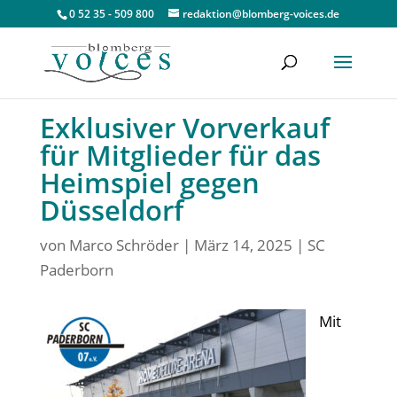
0 52 35 - 509 800
redaktion@blomberg-voices.de
Exklusiver Vorverkauf
für Mitglieder für das
Heimspiel gegen
Düsseldorf
von
Marco Schröder
|
März 14, 2025
|
SC
Paderborn
Mit