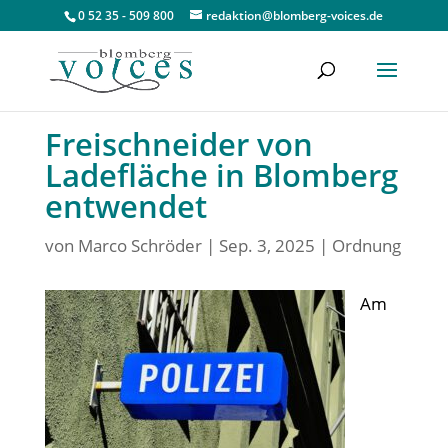
0 52 35 - 509 800
redaktion@blomberg-voices.de
Freischneider von
Ladefläche in Blomberg
entwendet
von
Marco Schröder
|
Sep. 3, 2025
|
Ordnung
Am