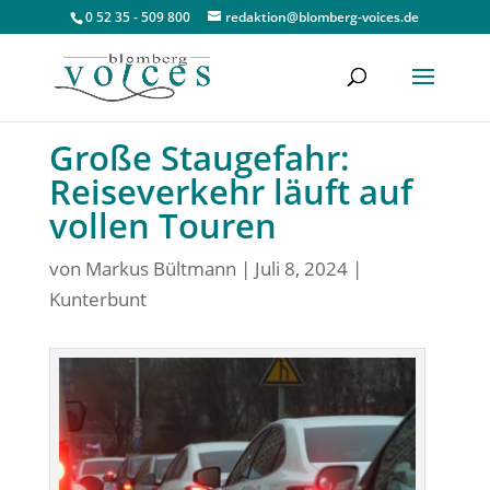
0 52 35 - 509 800
redaktion@blomberg-voices.de
Große Staugefahr:
Reiseverkehr läuft auf
vollen Touren
von
Markus Bültmann
|
Juli 8, 2024
|
Kunterbunt