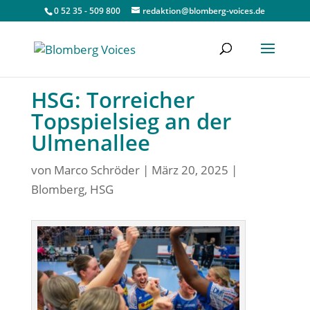
0 52 35 - 509 800
redaktion@blomberg-voices.de
HSG: Torreicher
Topspielsieg an der
Ulmenallee
von
Marco Schröder
|
März 20, 2025
|
Blomberg
,
HSG