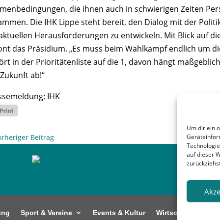
menbedingungen, die ihnen auch in schwierigen Zeiten Persp
ammen. Die IHK Lippe steht bereit, den Dialog mit der Poli
 aktuellen Herausforderungen zu entwickeln. Mit Blick auf 
ont das Präsidium. „Es muss beim Wahlkampf endlich um die 
rt in der Prioritätenliste auf die 1, davon hängt maßgeblich 
 Zukunft ab!“
ssemeldung: IHK
Um dir ein 
Geräteinfor
orheriger Beitrag
Technologie
auf dieser 
zurückziehs
Akze
ung
Sport & Vereine
Events & Kultur
Wirtschaft
Kunt