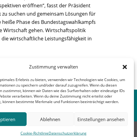
ektiven eröffnen“, fasst der Präsident
tik zu suchen und gemeinsam Lösungen für
die heiße Phase des Bundestagswahlkampfs
Wirtschaft gehen. Wirtschaftspolitik
die wirtschaftliche Leistungsfähigkeit in
Zustimmung verwalten
optimales Erlebnis zu bieten, verwenden wir Technologien wie Cookies, um
mationen zu speichern und/oder darauf zuzugreifen. Wenn du diesen
nächster Beitrag
→
n zustimmst, können wir Daten wie das Surfverhalten oder eindeutige IDs
Website verarbeiten. Wenn du deine Zustimmung nicht erteilst oder
t, können bestimmte Merkmale und Funktionen beeinträchtigt werden.
ptieren
Ablehnen
Einstellungen ansehen
erbunt
Kirche
Blomberg
Cookie-Richtlinie
Datenschutzerklärung