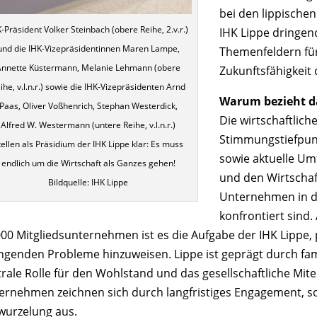
bei den lippische
-Präsident Volker Steinbach (obere Reihe, 2.v.r.)
IHK Lippe dringen
und die IHK-Vizepräsidentinnen Maren Lampe,
Themenfeldern für
Annette Küstermann, Melanie Lehmann (obere
Zukunftsfähigkeit
ihe, v.l.n.r.) sowie die IHK-Vizepräsidenten Arnd
Warum bezieht da
Paas, Oliver Voßhenrich, Stephan Westerdick,
Die wirtschaftlich
Alfred W. Westermann (untere Reihe, v.l.n.r.)
Stimmungstiefpunk
tellen als Präsidium der IHK Lippe klar: Es muss
sowie aktuelle Um
endlich um die Wirtschaft als Ganzes gehen!
und den Wirtschaft
Bildquelle: IHK Lippe
Unternehmen in d
konfrontiert sind.
000 Mitgliedsunternehmen ist es die Aufgabe der IHK Lippe, 
ngenden Probleme hinzuweisen. Lippe ist geprägt durch fa
trale Rolle für den Wohlstand und das gesellschaftliche Mite
ernehmen zeichnen sich durch langfristiges Engagement, s
wurzelung aus.