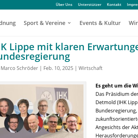
Über Uns
Unterstützer
Kontakt
Impr
dnung
Sport & Vereine
Events & Kultur
Wir
HK Lippe mit klaren Erwartung
undesregierung
n
Marco Schröder
|
Feb. 10, 2025
|
Wirtschaft
Es geht um die Wi
Das Präsidium der
Detmold (IHK Lipp
Bundesregierung, 
zukunftsorientiert
Angesichts der Akt
Herausforderunge