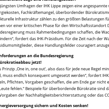
 jüngsten Umfragen der IHK Lippe zeigen eine angespannte wi
rgiekosten, Fachkräftemangel, überbordender Bürokratismu
ukturelle Infrastruktur zählen zu den größten Belastungen f
hen vor einer kritischen Phase für den Wirtschaftsstandort
desregierung muss Rahmenbedingungen schaffen, die Wach
ndern“, fordert das IHK-Präsidium. Für die Zeit nach der Wah
sidiumsmitglieder, diese Handlungsfelder couragiert anzug
nforderungen an die Bundesregierung
Bürokratieabbau jetzt!
s Prinzip ‚One in, one out‘, also dass für jede neue Regel 
d, muss endlich konsequent umgesetzt werden“, fordert IHK
ln, Pflichten, Vorgaben geschaffen, die am Ende gar nicht e
Leute fehlen.“ Beispiele für überbordende Bürokratie sind d
 Vorgaben der Nachhaltigkeitsberichterstattung oder das 
Energieversorgung sichern und Kosten senken!