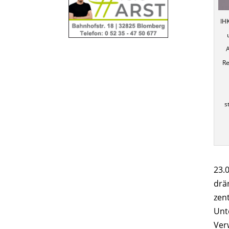
IHK
Re
s
23.
drä
zen
Unt
Ver