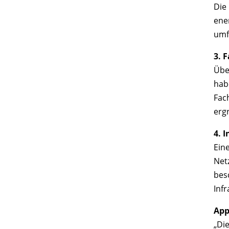
Die
ene
umf
3. 
Übe
hab
Fac
ergr
4. 
Ein
Net
bes
Inf
App
„Di