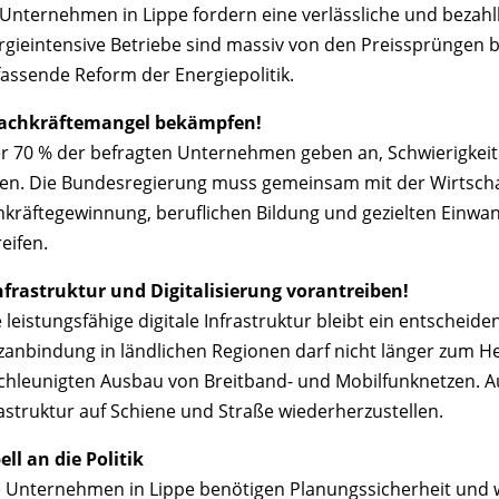
 Unternehmen in Lippe fordern eine verlässliche und bezah
rgieintensive Betriebe sind massiv von den Preissprüngen be
assende Reform der Energiepolitik.
Fachkräftemangel bekämpfen!
r 70 % der befragten Unternehmen geben an, Schwierigkeite
en. Die Bundesregierung muss gemeinsam mit der Wirtsch
hkräftegewinnung, beruflichen Bildung und gezielten Einwand
eifen.
Infrastruktur und Digitalisierung vorantreiben!
e leistungsfähige digitale Infrastruktur bleibt ein entsche
zanbindung in ländlichen Regionen darf nicht länger zum H
chleunigten Ausbau von Breitband- und Mobilfunknetzen. Auß
rastruktur auf Schiene und Straße wiederherzustellen.
ell an die Politik
e Unternehmen in Lippe benötigen Planungssicherheit und w