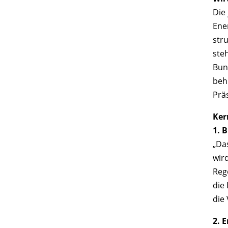
Die
Ene
str
ste
Bun
behi
Prä
Ker
1. 
„Da
wir
Rege
die 
die
2. 