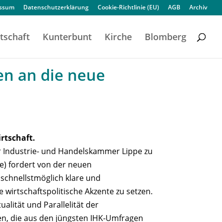
essum
Datenschutzerklärung
Cookie-Richtlinie (EU)
AGB
Archiv
tschaft
Kunterbunt
Kirche
Blomberg
en an die neue
rtschaft.
 Industrie- und Handelskammer Lippe zu
e) fordert von der neuen
schnellstmöglich klare und
e wirtschaftspolitische Akzente zu setzen.
ualität und Parallelität der
n, die aus den jüngsten IHK-Umfragen