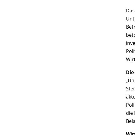
Das
Unt
Betr
beto
inve
Pol
Wir
Die
„Un
Ste
akt
Pol
die
Bela
Wir