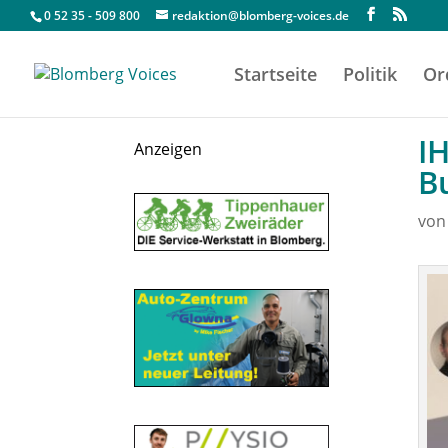
0 52 35 - 509 800
redaktion@blomberg-voices.de
Startseite
Politik
Or
I
Anzeigen
B
vo