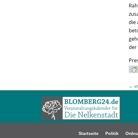
Rah
zus
die
bet
gehö
der
Pre
←
v
Startseite
Politik
Ordn