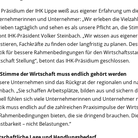
 Präsidium der IHK Lippe weiß aus eigener Erfahrung um d
ernehmerinnen und Unternehmer: „Wir erleben die Vielzahl
ieben tagtäglich und sehen es als unsere Pflicht an, die Sti
nt IHK-Präsident Volker Steinbach. „Wir wissen aus eigener P
stieren, Fachkräfte zu finden oder langfristig zu planen. D
itik für bessere Rahmenbedingungen für den Wirtschaftsstan
tschaft Stellung“, betont das IHK-Präsidium geschlossen.
 Stimme der Wirtschaft muss endlich gehört werden
sere Unternehmen sind das Rückgrat der regionalen und nat
inbach. „Sie schaffen Arbeitsplätze, bilden aus und sichern 
uell fühlen sich viele Unternehmerinnen und Unternehmer
itik muss endlich auf die zahlreichen Praxisimpulse der W
 Rahmenbedingungen bieten, die sie dringend brauchen. Die
stbarkeit – nicht Belastungen.“
tschaftliche Lage und Handlungsbedarf