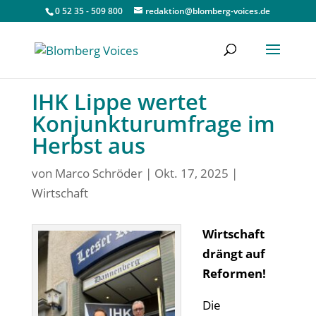
0 52 35 - 509 800
redaktion@blomberg-voices.de
IHK Lippe wertet
Konjunkturumfrage im
Herbst aus
von
Marco Schröder
|
Okt. 17, 2025
|
Wirtschaft
Wirtschaft
drängt auf
Reformen!
Die