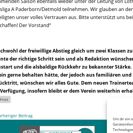
menden Saison ebenfalls wieder unter der Leitung von Loth
isliga A Paderborn/Detmold teilnehmen. Wir glauben an de
eiligten unser volles Vertrauen aus. Bitte unterstützt uns
schaffen! Der Vorstand“
ichwohl der freiwillige Abstieg gleich um zwei Klassen z
nte der richtige Schritt sein und als Redaktion wünschen
start und die alsbaldige Rückkehr zu bekannter Stärke.
ein gerne behalten hätte, der jedoch aus familiären und 
ücktritt, wünschen wir alles Gute. Dem neuen Trainerte
 Verfügung, insofern bleibt er dem Verein weiterhin erha
orheriger Beitrag
Um dir ein 
Geräteinfor
Technologie