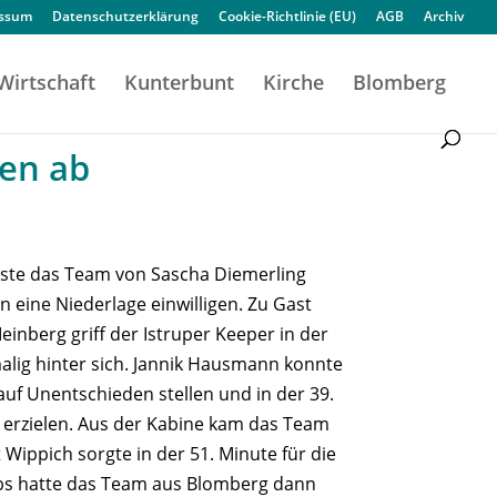
essum
Datenschutzerklärung
Cookie-Richtlinie (EU)
AGB
Archiv
Wirtschaft
Kunterbunt
Kirche
Blomberg
sen ab
usste das Team von Sascha Diemerling
in eine Niederlage einwilligen. Zu Gast
inberg griff der Istruper Keeper in der
alig hinter sich. Jannik Hausmann konnte
auf Unentschieden stellen und in der 39.
 erzielen. Aus der Kabine kam das Team
 Wippich sorgte in der 51. Minute für die
abs hatte das Team aus Blomberg dann