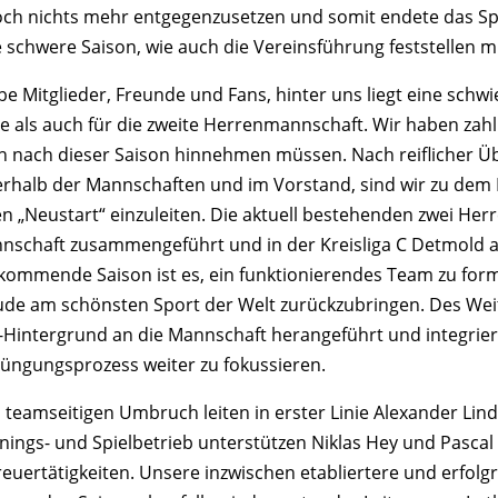
och nichts mehr entgegenzusetzen und somit endete das Spie
e schwere Saison, wie auch die Vereinsführung feststellen m
be Mitglieder, Freunde und Fans, hinter uns liegt eine schw
te als auch für die zweite Herrenmannschaft. Wir haben zahl
h nach dieser Saison hinnehmen müssen. Nach reiflicher 
erhalb der Mannschaften und im Vorstand, sind wir zu de
en „Neustart“ einzuleiten. Die aktuell bestehenden zwei H
nschaft zusammengeführt und in der Kreisliga C Detmold an
 kommende Saison ist es, ein funktionierendes Team zu form
ude am schönsten Sport der Welt zurückzubringen. Des Weite
-Hintergrund an die Mannschaft herangeführt und integrie
jüngungsprozess weiter zu fokussieren.
 teamseitigen Umbruch leiten in erster Linie Alexander Lin
inings- und Spielbetrieb unterstützen Niklas Hey und Pascal 
reuertätigkeiten. Unsere inzwischen etabliertere und erfol