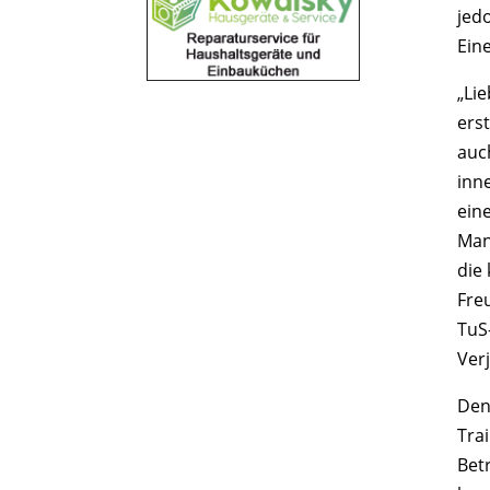
jed
Ein
„Lie
ers
auc
inn
ein
Man
die
Fre
TuS
Ver
Den
Tra
Bet