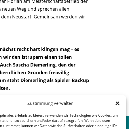
ar Florian am Meisterschaftsbetrieb der
n neuen Weg und sprechen allen
 bei dem Neustart. Gemeinsam werden wir
unächst recht hart klingen mag – es
 wir den Istrupern einen tollen
 Auch Sascha Diemerling, den der
beruflichen Gründen freiwillig
am steht Diemerling als Spieler-Backup
lten.
Zustimmung verwalten
nächster Beitrag
→
optimales Erlebnis zu bieten, verwenden wir Technologien wie Cookies, um
mationen zu speichern und/oder darauf zuzugreifen. Wenn du diesen
n zustimmst, können wir Daten wie das Surfverhalten oder eindeutige IDs