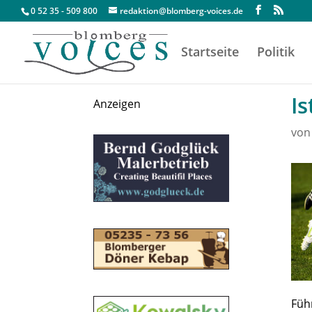
0 52 35 - 509 800
redaktion@blomberg-voices.de
Startseite
Politik
Is
Anzeigen
vo
Füh