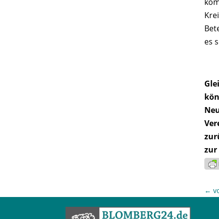
kom
Kre
Bet
es 
Gle
kön
Neu
Ver
zur
zur
←
v