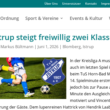
Über Uns
Unterstützer
Kontakt
Impr
Ordnung
Sport & Vereine
Events & Kultur
trup steigt freiwillig zwei Klas
n
Markus Bültmann
|
Juni 1, 2026
|
Blomberg
,
Istrup
In der Kreisliga A m
auch im letzten Spiel 
beim TuS Horn-Bad Me
14. Spielminute erstm
jedoch bis zur Pause 
Minute den Ausgleich
motiviert und Vincent
rung der Gäste. Dem lupenreinen Hattrick von Hendrik La