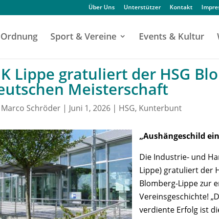
Über Uns
Unterstützer
Kontakt
Impr
Ordnung
Sport & Vereine
Events & Kultur
HK Lippe gratuliert der HSG Bl
eutschen Meisterschaft
n
Marco Schröder
|
Juni 1, 2026
|
HSG
,
Kunterbunt
„Aushängeschild ein
Die Industrie‑ und H
Lippe) gratuliert de
Blomberg-Lippe zur e
Vereinsgeschichte! „
verdiente Erfolg ist d