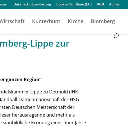
essum
Datenschutzerklärung
Cookie-Richtlinie (EU)
AGB
Archiv
Wirtschaft
Kunterbunt
Kirche
Blomberg
omberg-Lippe zur
er ganzen Region“
andelskammer Lippe zu Detmold (IHK
r Handball-Damenmannschaft der HSG
rsten Deutschen Meisterschaft der
Dieser herausragende und mehr als
ie sinnbildliche Krönung einer über Jahre