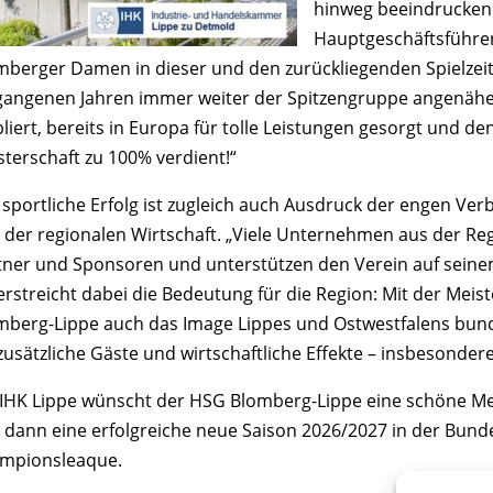
hinweg beeindruckend
Hauptgeschäftsführer
mberger Damen in dieser und den zurückliegenden Spielzeite
gangenen Jahren immer weiter der Spitzengruppe angenähert
liert, bereits in Europa für tolle Leistungen gesorgt und de
sterschaft zu 100% verdient!“
 sportliche Erfolg ist zugleich auch Ausdruck der engen V
 der regionalen Wirtschaft. „Viele Unternehmen aus der Regi
tner und Sponsoren und unterstützen den Verein auf seine
erstreicht dabei die Bedeutung für die Region: Mit der Meis
mberg-Lippe auch das Image Lippes und Ostwestfalens bundes
 zusätzliche Gäste und wirtschaftliche Effekte – insbesonder
 IHK Lippe wünscht der HSG Blomberg-Lippe eine schöne M
 dann eine erfolgreiche neue Saison 2026/2027 in der Bunde
mpionsleaque.