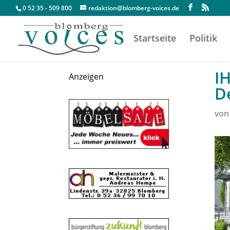
0 52 35 - 509 800
redaktion@blomberg-voices.de
Startseite
Politik
I
Anzeigen
D
vo