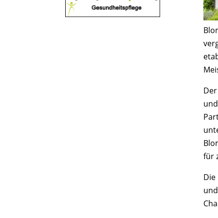
Blo
ver
etab
Mei
Der
und
Par
unt
Blo
für
Die
und
Cha