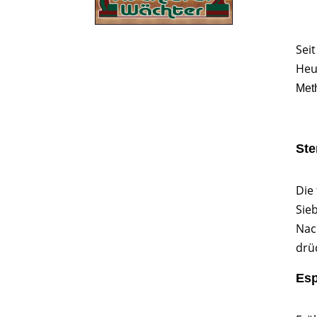
Sei
Heu
Met
Ste
Die
Sie
Nac
drü
Es