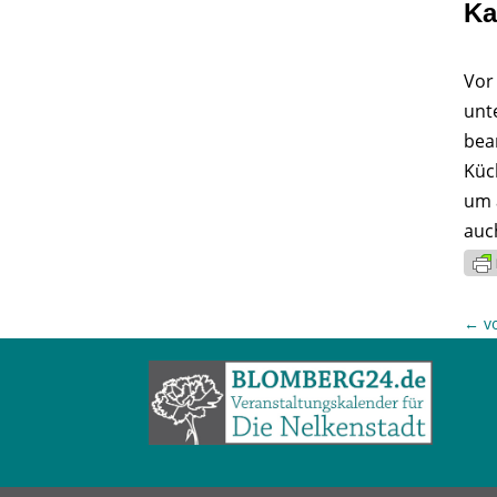
Ka
Vor
unt
bea
Küc
um 
auc
←
v