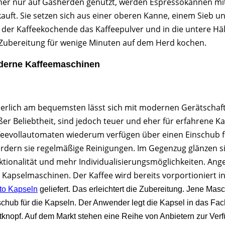
her nur auf Gasherden genutzt, werden Espressokannen mit
kauft. Sie setzen sich aus einer oberen Kanne, einem Sieb u
lt der Kaffeekochende das Kaffeepulver und in die untere Hä
 Zubereitung für wenige Minuten auf dem Herd kochen.
erne Kaffeemaschinen
herlich am bequemsten lässt sich mit modernen Gerätschafte
ßer Beliebtheit, sind jedoch teuer und eher für erfahrene Ka
feevollautomaten wiederum verfügen über einen Einschub f
ordern sie regelmäßige Reinigungen. Im Gegenzug glänzen si
ktionalität und mehr Individualisierungsmöglichkeiten. An
h Kapselmaschinen. Der Kaffee wird bereits vorportioniert i
to Kapseln
geliefert. Das erleichtert die Zubereitung. Jene Mas
chub für die Kapseln. Der Anwender legt die Kapsel in das Fa
tknopf. Auf dem Markt stehen eine Reihe von Anbietern zur Verf