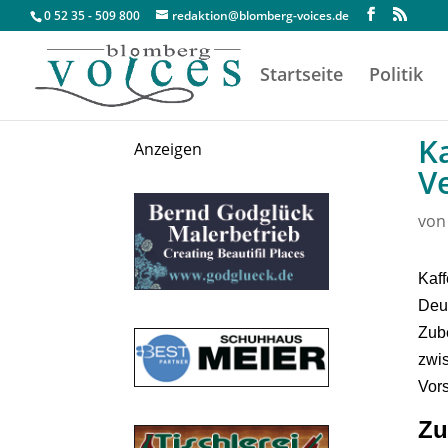
0 52 35 - 509 800
redaktion@blomberg-voices.de
Startseite
Politik
K
Anzeigen
V
vo
Kaff
Deut
Zub
zwis
Vors
Zu