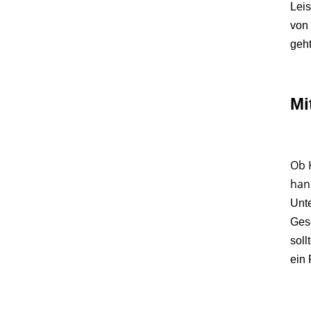
Lei
von
geht
Mi
Ob 
han
Unte
Gesc
soll
ein 