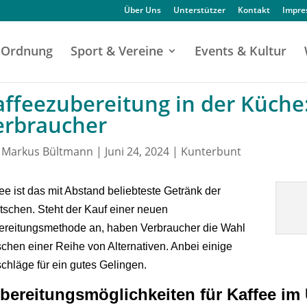
Über Uns
Unterstützer
Kontakt
Impr
Ordnung
Sport & Vereine
Events & Kultur
affeezubereitung in der Küche:
erbraucher
n
Markus Bültmann
|
Juni 24, 2024
|
Kunterbunt
ee ist das mit Abstand beliebteste Getränk der
schen. Steht der Kauf einer neuen
ereitungsmethode an, haben Verbraucher die Wahl
chen einer Reihe von Alternativen. Anbei einige
chläge für ein gutes Gelingen.
bereitungsmöglichkeiten für Kaffee im 