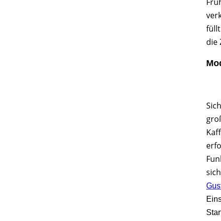
Frü
ver
fül
die
Mod
Sic
gro
Kaf
erf
Fun
sic
Gus
Eins
Star