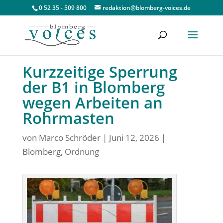
0 52 35 - 509 800
redaktion@blomberg-voices.de
Kurzzeitige Sperrung
der B1 in Blomberg
wegen Arbeiten an
Rohrmasten
von
Marco Schröder
|
Juni 12, 2026
|
Blomberg
,
Ordnung