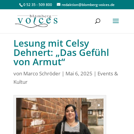
0 52 35 - 509 800
redaktion@blomberg-voices.de
Lesung mit Celsy
Dehnert: „Das Gefühl
von Armut“
von
Marco Schröder
|
Mai 6, 2025
|
Events &
Kultur