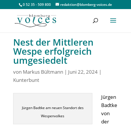
0 52 35 - 509 800
redaktion@blomberg-voices.de
Nest der Mittleren
Wespe erfolgreich
umgesiedelt
von
Markus Bültmann
|
Juni 22, 2024
|
Kunterbunt
Jürgen
Badtke
Jürgen Badtke am neuen Standort des
von
Wespenvolkes
der