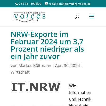
0 52 35 - 509 800
redaktion@blomberg-voices.de
NRW-Exporte im
Februar 2024 um 3,7
Prozent niedriger als
ein Jahr zuvor
von
Markus Bültmann
|
Apr. 30, 2024
|
Wirtschaft
Wie
Information
und Technik
Nordrhein-