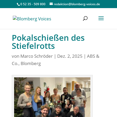
0 52 35 - 509 800
redaktion@blomberg-voices.de
Pokalschießen des
Stiefelrotts
von
Marco Schröder
|
Dez. 2, 2025
|
ABS &
Co.
,
Blomberg