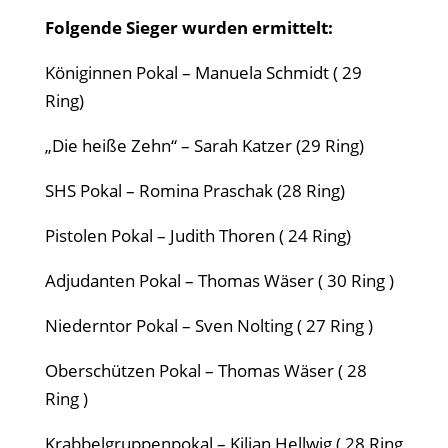
Folgende Sieger wurden ermittelt:
Königinnen Pokal
– Manuela Schmidt ( 29
Ring)
„Die hei
ße Zehn“
– Sarah Katzer (29 Ring)
SHS Pokal – Romina Praschak (28 Ring)
Pistolen Pokal – Judith Thoren ( 24 Ring)
Adjudanten Pokal – Thomas W
äser ( 30 Ring )
Niederntor Pokal
– Sven Nolting ( 27 Ring )
Obersch
ützen Pokal
– Thomas W
äser ( 28
Ring )
Krabbelgruppenpokal
– Kilian Hellwig ( 28 Ring