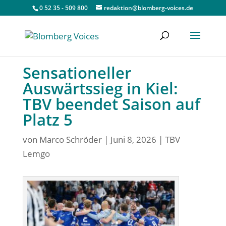
0 52 35 - 509 800
redaktion@blomberg-voices.de
Sensationeller
Auswärtssieg in Kiel:
TBV beendet Saison auf
Platz 5
von
Marco Schröder
|
Juni 8, 2026
|
TBV
Lemgo