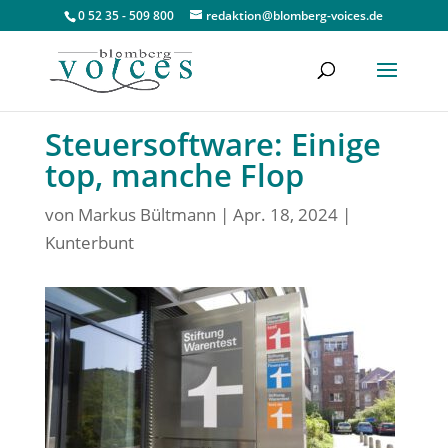
0 52 35 - 509 800
redaktion@blomberg-voices.de
Steuersoftware: Einige
top, manche Flop
von
Markus Bültmann
|
Apr. 18, 2024
|
Kunterbunt