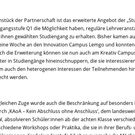
nstück der Partnerschaft ist das erweiterte Angebot der „St
rgangsstufe Q1 die Möglichkeit haben, reguläre Lehrveranst
 ihnen gewählten Studiengang zu erhalten. Bisher kamen au
 eine Woche an den Innovation Campus Lemgo und konnten 
ch die Erweiterung können sie nun auch am Kreativ Camp
ter in Studiengänge hineinschnuppern, die sie interessieren
em auch den heterogenen Interessen der Teilnehmenden hin
echt werden.
gleichen Zuge wurde auch die Beschränkung auf besonders 
rch ‚KAoA – Kein Abschluss ohne Anschluss‘, dem landeswe
, absolvieren Schüler:innen ab der achten Klasse verschie
schiedene Workshops oder Praktika, die sie in ihrer Berufs-