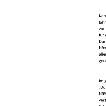
Ker
Jah
von
für
Dur
Höx
all
ger
Im 
„Du
NRW
ver