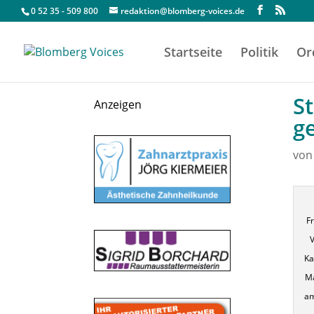
0 52 35 - 509 800
redaktion@blomberg-voices.de
Startseite
Politik
Or
S
Anzeigen
g
vo
Fr
Ka
Ma
am