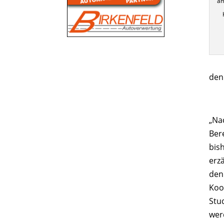
am
den
„Na
Ber
bis
erz
den
Koo
Stu
wer