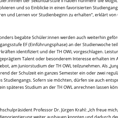
üler:innnen der Sekundarstufe II haben nunmehr die Möglic
olvieren und so Einblicke in einen favorisierten Studiengan
ren und Lernen vor Studienbeginn zu erhalten“, erklärt von
onders begabte Schüler:innen werden auch weiterhin geför
rgangsstufe EF (Einführungsphase) an der Studienwoche te
rkräften identifiziert und der TH OWL vorgeschlagen. Leistu
geprägtem Talent oder besonderem Interesse erhalten im 
ebot, am Juniorstudium der TH OWL teilzunehmen. Als „Jun
rend der Schulzeit ein ganzes Semester ein oder zwei regu
es Studiengangs. Sofern sie möchten, dürfen sie auch entsp
 ein späteres Studium an der TH OWL anrechnen lassen kön
hschulpräsident Professor Dr. Jürgen Krahl: „Ich freue mich
dienorientierung weiter ausbauen konnten und dadurch de