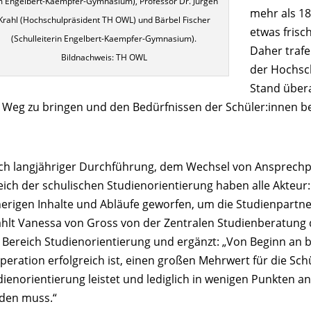
 Engelbert-Kaempfer-Gymnasium), Professor Dr. Jürgen
mehr als 18
Krahl (Hochschulpräsident TH OWL) und Bärbel Fischer
etwas frisc
(Schulleiterin Engelbert-Kaempfer-Gymnasium).
Daher trafe
Bildnachweis: TH OWL
der Hochsch
Stand über
 Weg zu bringen und den Bedürfnissen der Schüler:innen b
ch langjähriger Durchführung, dem Wechsel von Ansprech
eich der schulischen Studienorientierung haben alle Akteur
herigen Inhalte und Abläufe geworfen, um die Studienpartn
ählt Vanessa von Gross von der Zentralen Studienberatung 
 Bereich Studienorientierung und ergänzt: „Von Beginn an b
peration erfolgreich ist, einen großen Mehrwert für die Sch
dienorientierung leistet und lediglich in wenigen Punkten 
den muss.“