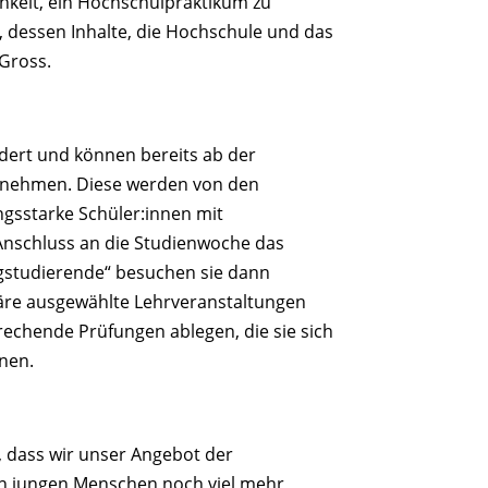
hkeit, ein Hochschulpraktikum zu
g, dessen Inhalte, die Hochschule und das
 Gross.
dert und können bereits ab der
ilnehmen. Diese werden von den
ngsstarke Schüler:innen mit
Anschluss an die Studienwoche das
gstudierende“ besuchen sie dann
läre ausgewählte Lehrveranstaltungen
rechende Prüfungen ablegen, die sie sich
nen.
, dass wir unser Angebot der
n jungen Menschen noch viel mehr