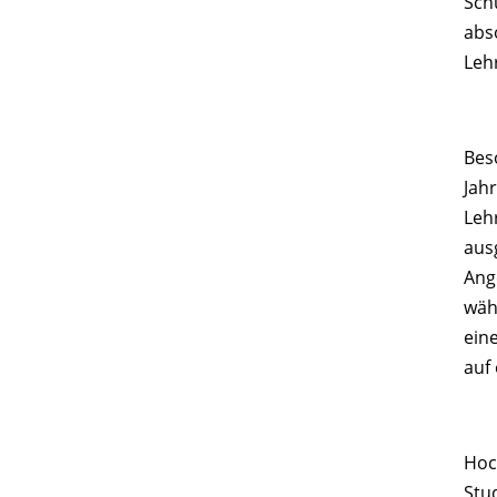
Sch
abs
Leh
Bes
Jah
Leh
aus
Ang
wäh
ein
auf
Hoc
Stu