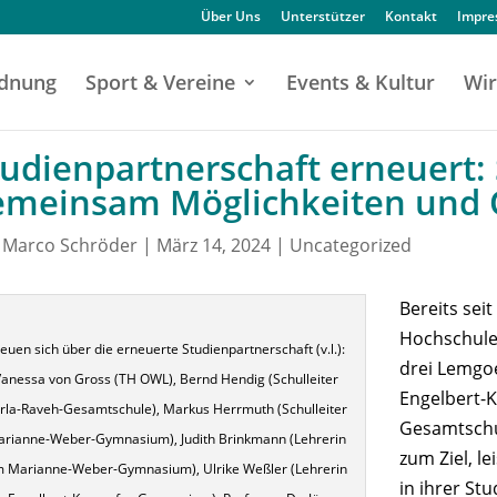
Über Uns
Unterstützer
Kontakt
Impr
dnung
Sport & Vereine
Events & Kultur
Wir
tudienpartnerschaft erneuert:
emeinsam Möglichkeiten und O
n
Marco Schröder
|
März 14, 2024
|
Uncategorized
Bereits sei
Hochschule
euen sich über die erneuerte Studienpartnerschaft (v.l.):
drei Lemgo
Vanessa von Gross (TH OWL), Bernd Hendig (Schulleiter
Engelbert-
rla-Raveh-Gesamtschule), Markus Herrmuth (Schulleiter
Gesamtschul
rianne-Weber-Gymnasium), Judith Brinkmann (Lehrerin
zum Ziel, l
 Marianne-Weber-Gymnasium), Ulrike Weßler (Lehrerin
in ihrer St