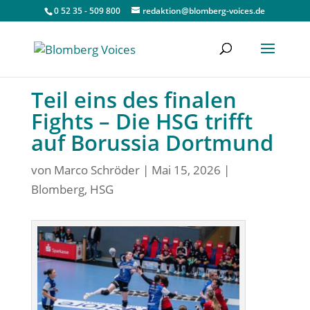
0 52 35 - 509 800
redaktion@blomberg-voices.de
Teil eins des finalen
Fights – Die HSG trifft
auf Borussia Dortmund
von
Marco Schröder
|
Mai 15, 2026
|
Blomberg
,
HSG