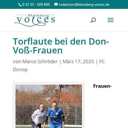
0 52 35 - 509 800
redaktion@blomberg-voices.de
Torflaute bei den Don-
Voß-Frauen
von
Marco Schröder
|
März 17, 2025
|
FC
Donop
Frauen-