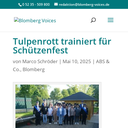
0 52 35 - 509 800
redaktion@blomberg-voices.de
Tulpenrott trainiert für
Schützenfest
von
Marco Schröder
|
Mai 10, 2025
|
ABS &
Co.
,
Blomberg