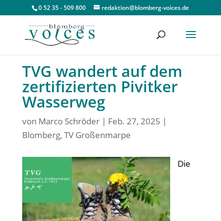
0 52 35 - 509 800
redaktion@blomberg-voices.de
TVG wandert auf dem
zertifizierten Pivitker
Wasserweg
von
Marco Schröder
|
Feb. 27, 2025
|
Blomberg
,
TV Großenmarpe
Die