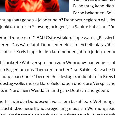
Bundestag kandidier
Farbe bekennen: Soll
nungsbau geben – ja oder nein? Denn wer regieren will, 
junkturmotor in Schwung bringen“, so Sabine Katzsche-Dör
 Vorsitzende der IG BAU Ostwestfalen-Lippe warnt: „Passiert
lieren. Das wäre fatal. Denn jeder einzelne Arbeitsplatz zäh
ucht der Kreis Lippe in den kommenden Jahren jeden, der a
h konkrete Wahlversprechen zum Wohnungsbau gebe es nich
ten Bogen um das Thema zu machen“, so Sabine Katzsche-Dör
nungsbau-Check“ bei den Bundestagskandidaten im Kreis Lip
destag wolle, müsse klare Ziele haben und klare Versprec
pe, in Nordrhein-Westfalen und ganz Deutschland geben.
erhin würden bundesweit vor allem bezahlbare Wohnunge
raucht. „Die neue Bundesregierung muss ein Wohnungsbau