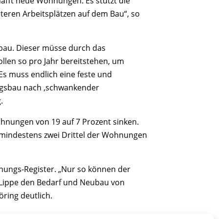
hafft neue Wohnungen. Es stützt die
eren Arbeitsplätzen auf dem Bau“, so
sbau. Dieser müsse durch das
llen so pro Jahr bereitstehen, um
Es muss endlich eine feste und
ngsbau nach ‚schwankender
.
nungen von 19 auf 7 Prozent sinken.
 mindestens zwei Drittel der Wohnungen
nungs-Register. „Nur so können der
s Lippe den Bedarf und Neubau von
ring deutlich.