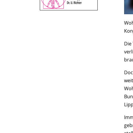
Woh
Kon
Die
ver
bra
Doc
wei
Woh
Bun
Lip
Imm
geb