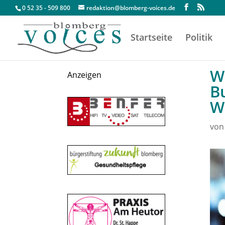
0 52 35 - 509 800
redaktion@blomberg-voices.de
Startseite
Politik
W
Anzeigen
B
W
vo