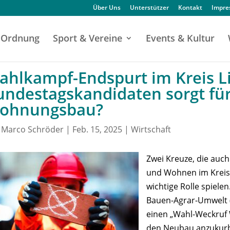
Über Uns
Unterstützer
Kontakt
Impr
Ordnung
Sport & Vereine
Events & Kultur
ahlkampf-Endspurt im Kreis L
undestagskandidaten sorgt fü
ohnungsbau?
n
Marco Schröder
|
Feb. 15, 2025
|
Wirtschaft
Zwei Kreuze, die auc
und Wohnen im Kreis 
wichtige Rolle spiele
Bauen-Agrar-Umwelt (
einen „Wahl-Weckruf 
den Neubau anzukurbe