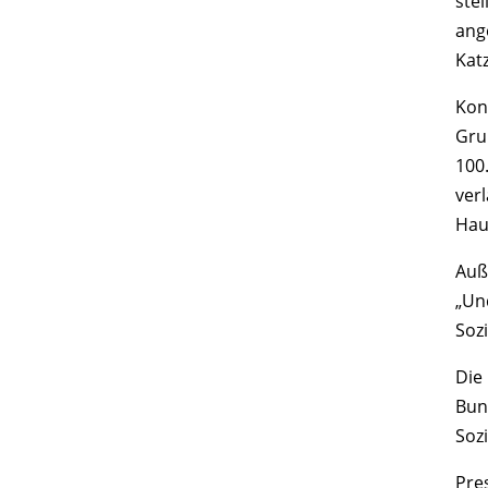
ste
ang
Kat
Kon
Gru
100
ver
Hau
Auß
„Un
Soz
Die
Bun
Soz
Pre