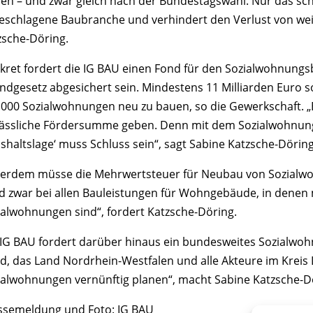
llen – und zwar gleich nach der Bundestagswahl. Nur das sc
eschlagene Baubranche und verhindert den Verlust von weit
zsche-Döring.
kret fordert die IG BAU einen Fond für den Sozialwohnung
ndgesetz abgesichert sein. Mindestens 11 Milliarden Euro so
.000 Sozialwohnungen neu zu bauen, so die Gewerkschaft. „
lässliche Fördersumme geben. Denn mit dem Sozialwohnu
shaltslage‘ muss Schluss sein“, sagt Sabine Katzsche-Döring
erdem müsse die Mehrwertsteuer für Neubau von Sozialwoh
d zwar bei allen Bauleistungen für Wohngebäude, in denen
ialwohnungen sind“, fordert Katzsche-Döring.
 IG BAU fordert darüber hinaus ein bundesweites Sozialwoh
d, das Land Nordrhein-Westfalen und alle Akteure im Krei
ialwohnungen vernünftig planen“, macht Sabine Katzsche-Dö
ssemeldung und Foto: IG BAU