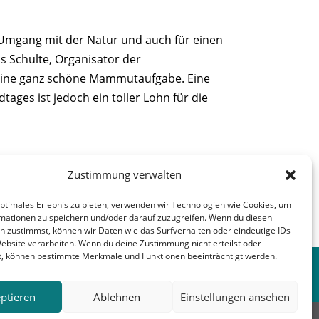
n Umgang mit der Natur und auch für einen
 Schulte, Organisator der
t eine ganz schöne Mammutaufgabe. Eine
ges ist jedoch ein toller Lohn für die
Zustimmung verwalten
 des Landesverbandes Lippe
optimales Erlebnis zu bieten, verwenden wir Technologien wie Cookies, um
mationen zu speichern und/oder darauf zuzugreifen. Wenn du diesen
n zustimmst, können wir Daten wie das Surfverhalten oder eindeutige IDs
nächster Beitrag
→
Website verarbeiten. Wenn du deine Zustimmung nicht erteilst oder
t, können bestimmte Merkmale und Funktionen beeinträchtigt werden.
ptieren
Ablehnen
Einstellungen ansehen