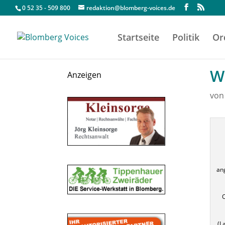
0 52 35 - 509 800
redaktion@blomberg-voices.de
Startseite
Politik
Or
W
Anzeigen
vo
ang
O
(L