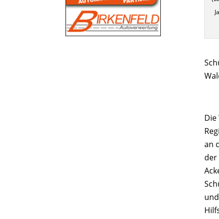
J
Sch
Wal
Die
Reg
an 
der
Ack
Sch
und
Hil