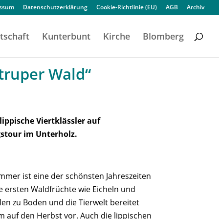
essum
Datenschutzerklärung
Cookie-Richtlinie (EU)
AGB
Archiv
tschaft
Kunterbunt
Kirche
Blomberg
truper Wald“
lippische Viertklässler auf
tour im Unterholz.
mer ist eine der schönsten Jahreszeiten
e ersten Waldfrüchte wie Eicheln und
llen zu Boden und die Tierwelt bereitet
m auf den Herbst vor. Auch die lippischen