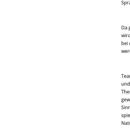
Spr
Da 
wird
bei
wer
Tea
und
Them
gew
Sin
spi
Nat