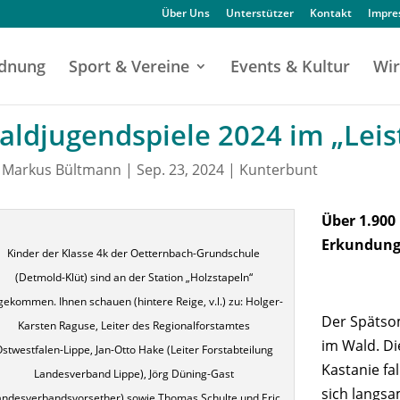
Über Uns
Unterstützer
Kontakt
Impr
dnung
Sport & Vereine
Events & Kultur
Wir
aldjugendspiele 2024 im „Leis
n
Markus Bültmann
|
Sep. 23, 2024
|
Kunterbunt
Über 1.900 
Erkundungs
Kinder der Klasse 4k der Oetternbach-Grundschule
(Detmold-Klüt) sind an der Station „Holzstapeln“
ekommen. Ihnen schauen (hintere Reige, v.l.) zu: Holger-
Der Spätsom
Karsten Raguse, Leiter des Regionalforstamtes
im Wald. Di
stwestfalen-Lippe, Jan-Otto Hake (Leiter Forstabteilung
Kastanie fa
Landesverband Lippe), Jörg Düning-Gast
sich langsa
andesverbandsvorsether) sowie Thomas Schulte und Eric