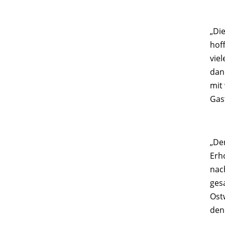
„Di
hoff
vie
dan
mit
Gas
„De
Erh
nac
ges
Ost
den