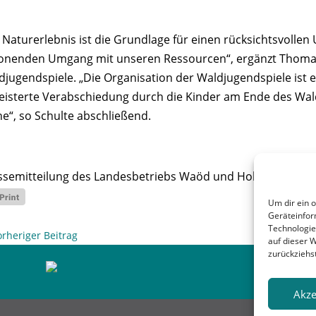
 Naturerlebnis ist die Grundlage für einen rücksichtsvolle
onenden Umgang mit unseren Ressourcen“, ergänzt Thomas
djugendspiele. „Die Organisation der Waldjugendspiele is
eisterte Verabschiedung durch die Kinder am Ende des Waldta
e“, so Schulte abschließend.
ssemitteilung des Landesbetriebs Waöd und Holz NRW und
Um dir ein 
Geräteinfor
Technologie
orheriger Beitrag
auf dieser 
zurückziehs
Akze