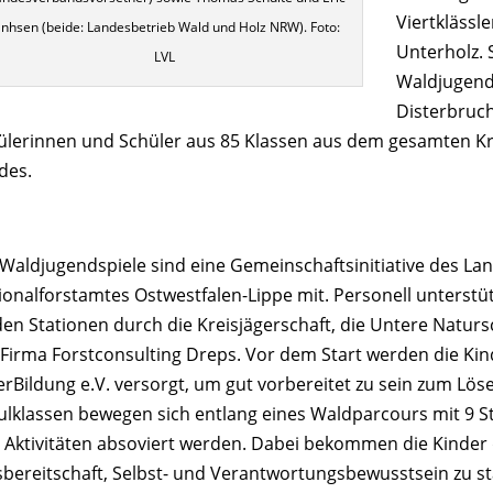
Viertklässl
anhsen (beide: Landesbetrieb Wald und Holz NRW). Foto:
Unterholz. 
LVL
Waldjugends
Disterbruc
ülerinnen und Schüler aus 85 Klassen aus dem gesamten Kre
des.
 Waldjugendspiele sind eine Gemeinschaftsinitiative des L
ionalforstamtes Ostwestfalen-Lippe mit. Personell unterstü
den Stationen durch die Kreisjägerschaft, die Untere Natur
 Firma Forstconsulting Dreps. Vor dem Start werden die Ki
erBildung e.V. versorgt, um gut vorbereitet zu sein zum Löse
ulklassen bewegen sich entlang eines Waldparcours mit 9 S
 Aktivitäten absoviert werden. Dabei bekommen die Kinder 
fsbereitschaft, Selbst- und Verantwortungsbewusstsein zu s