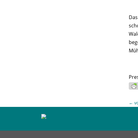
Das
sch
Wal
beg
Müh
Pre
←
v