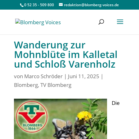
0 52 35 - 509 800
redaktion@blomberg-voices.de
Wanderung zur
Mohnblüte im Kalletal
und Schloß Varenholz
von
Marco Schröder
|
Juni 11, 2025
|
Blomberg
,
TV Blomberg
Die