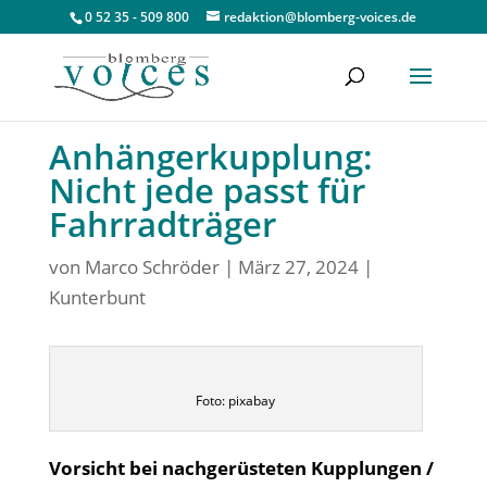
0 52 35 - 509 800
redaktion@blomberg-voices.de
Anhängerkupplung:
Nicht jede passt für
Fahrradträger
von
Marco Schröder
|
März 27, 2024
|
Kunterbunt
Foto: pixabay
Vorsicht bei nachgerüsteten Kupplungen /