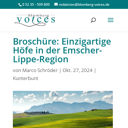
0 52 35 - 509 800
redaktion@blomberg-voices.de
Broschüre: Einzigartige
Höfe in der Emscher-
Lippe-Region
von
Marco Schröder
|
Okt. 27, 2024
|
Kunterbunt