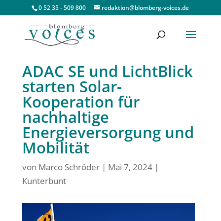
0 52 35 - 509 800
redaktion@blomberg-voices.de
ADAC SE und LichtBlick
starten Solar-
Kooperation für
nachhaltige
Energieversorgung und
Mobilität
von
Marco Schröder
|
Mai 7, 2024
|
Kunterbunt