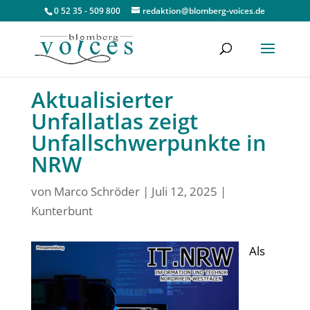
0 52 35 - 509 800
redaktion@blomberg-voices.de
Aktualisierter
Unfallatlas zeigt
Unfallschwerpunkte in
NRW
von
Marco Schröder
|
Juli 12, 2025
|
Kunterbunt
Als