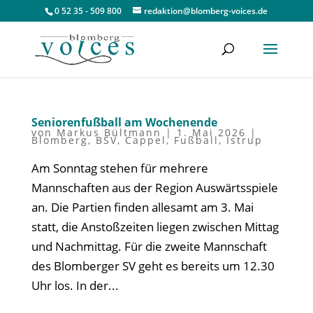
0 52 35 - 509 800
redaktion@blomberg-voices.de
Seniorenfußball am Wochenende
von
Markus Bültmann
|
1. Mai 2026
|
Blomberg
,
BSV
,
Cappel
,
Fußball
,
Istrup
Am Sonntag stehen für mehrere
Mannschaften aus der Region Auswärtsspiele
an. Die Partien finden allesamt am 3. Mai
statt, die Anstoßzeiten liegen zwischen Mittag
und Nachmittag. Für die zweite Mannschaft
des Blomberger SV geht es bereits um 12.30
Uhr los. In der...