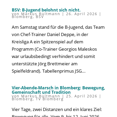
BSV: B-Jugend belohnt sich nicht.
von
Markus Bültmann
|
26. April 2026
|
Blomberg
,
BSV
Am Samstag stand für die B-Jugend, das Team
von Chef-Trainer Daniel Deppe, in der
Kreisliga A ein Spitzenspiel auf dem
Programm (Co-Trainer Georgios Maleskos
war urlaubsbedingt verhindert und somit
unterstützte Jörg Brettmeier am
Spielfeldrand). Tabellenprimus JSG...
Vier-Abende-Marsch in Blomberg: Bewegung,
Gemeinschaft und Tradition
von
Markus Bültmann
|
25. April 2026
|
Blomberg
,
TV Blomberg
Vier Tage, zwei Distanzen und ein klares Ziel:
Bewegung für alle. Vom 9. bis 12. Juni 2026