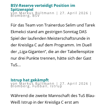
BSV-Reserve verteidigt Position im
Spitzenspiel
von
Markus Bültmann
|
27. April 2026
|
Blomberg
,
BSV
Für das Team von Trainerduo Selim und Tarek
Ekmekci stand am gestrigen Sonntag DAS
Spiel der laufenden Meisterschaftsrunde in
der Kreisliga C auf dem Programm. Im Duell
der „Liga-Giganten“, die an der Tabellenspitze
nur drei Punkte trennen, hätte sich der Gast
TuS...
Istrup hat gekämpft
von
Markus Bültmann
|
27. April 2026
|
Blomberg
,
Fußball
,
Istrup
Während die zweite Mannschaft des TuS Blau-
Weiß Istrup in der Kreisliga C erst am