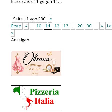
klassisches 11-gegen-11...
Seite 11 von 230
«
Erste
«
.
10
11
12
13
.
20
30
.
»
Le
»
Anzeigen