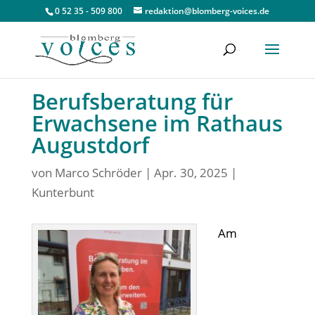
0 52 35 - 509 800
redaktion@blomberg-voices.de
Berufsberatung für
Erwachsene im Rathaus
Augustdorf
von
Marco Schröder
|
Apr. 30, 2025
|
Kunterbunt
Am