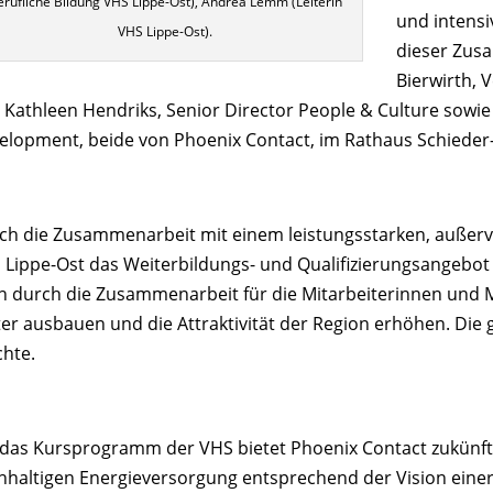
erufliche Bildung VHS Lippe-Ost), Andrea Lemm (Leiterin
und intensi
VHS Lippe-Ost).
dieser Zus
Bierwirth, 
 Kathleen Hendriks, Senior Director People & Culture sowie
elopment, beide von Phoenix Contact, im Rathaus Schieder
ch die Zusammenarbeit mit einem leistungsstarken, außerv
 Lippe-Ost das Weiterbildungs- und Qualifizierungsangebot
n durch die Zusammenarbeit für die Mitarbeiterinnen und 
ter ausbauen und die Attraktivität der Region erhöhen. Di
chte.
 das Kursprogramm der VHS bietet Phoenix Contact zukünft
hhaltigen Energieversorgung entsprechend der Vision einer A