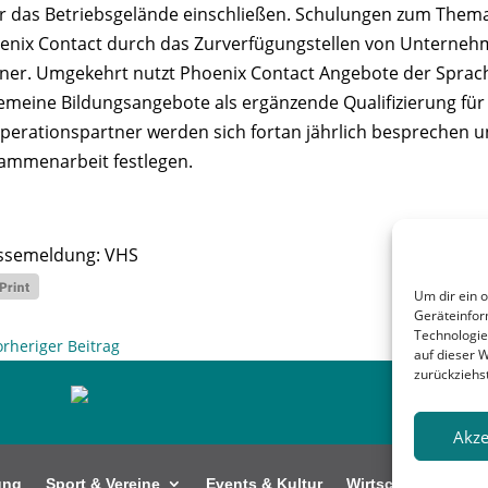
r das Betriebsgelände einschließen. Schulungen zum Thema Kü
enix Contact durch das Zurverfügungstellen von Unterneh
iner. Umgekehrt nutzt Phoenix Contact Angebote der Sprach
gemeine Bildungsangebote als ergänzende Qualifizierung für
perationspartner werden sich fortan jährlich besprechen
ammenarbeit festlegen.
ssemeldung: VHS
Um dir ein 
Geräteinfor
Technologie
orheriger Beitrag
auf dieser 
zurückziehs
Akze
ung
Sport & Vereine
Events & Kultur
Wirtschaft
Kunt