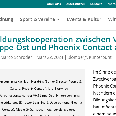
Über Uns
Unterstützer
Kontakt
Impr
dnung
Sport & Vereine
Events & Kultur
Wir
ildungskooperation zwischen 
ippe-Ost und Phoenix Contact a
n
Marco Schröder
|
März 22, 2024
|
Blomberg
,
Kunterbunt
Im Sinne d
Zweckverba
rn von links: Kathleen Hendriks (Senior Director People &
Phoenix Con
Culture, Phoenix Contact), Jörg Bierwirth
Nachdem di
Verbandsvorsteher der VHS Lippe-Ost). Hinten von links:
Bildungskoo
ne Lütkehaus (Director Learning & Development, Phoenix
hat, möcht
Contact), Nicole Grützmacher (Fachbereichsleitung
einem neue