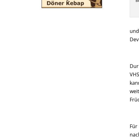
B
und
Dev
Dur
VHS
kan
wei
Frü
Für
nac