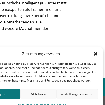
nstliche Intelligenz (KI) unterstützt
mensexperten als Trainerinnen und
vermittlung sowie berufliche und
 die Mitarbeitenden. Die
 und weitere Maßnahmen der
Zustimmung verwalten
optimales Erlebnis zu bieten, verwenden wir Technologien wie Cookies, um
mationen zu speichern und/oder darauf zuzugreifen. Wenn du diesen
n zustimmst, können wir Daten wie das Surfverhalten oder eindeutige IDs
nächster Beitrag
→
Website verarbeiten. Wenn du deine Zustimmung nicht erteilst oder
t, können bestimmte Merkmale und Funktionen beeinträchtigt werden.
ptieren
Ablehnen
Einstellungen ansehen
erbunt
Kirche
Blomberg
Cookie-Richtlinie
Datenschutzerklärung