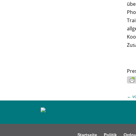
übe
Pho
Tra
all
Koo
Zus
Pre
←
v
Startseite
Politik
Ordn